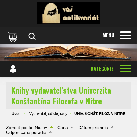
MENU
KATEGÓRIE
Knihy vydavateľstva Univerzita
Konštantína Filozofa v Nitre
Úvod
Vydavateľ, edície, rady
UNIV. KONŠT. FILOZ. V NITRE
Zoradiť podľa:
Názov
Cena
Dátum pridania
Odporúčané poradie