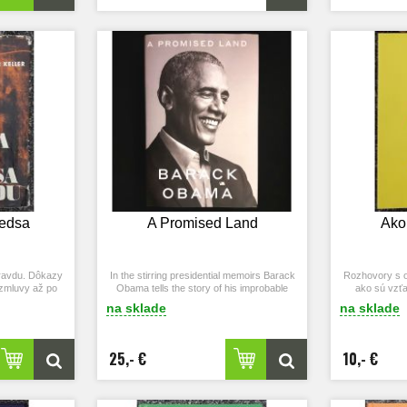
redsa
A Promised Land
Ako
pravdu. Dôkazy
In the stirring presidential memoirs Barack
Rozhovory s o
 zmluvy až po
Obama tells the story of his improbable
ako sú vzťah
 zmluvy.
odyssey from young man searching for his
vyhorenie, s
na sklade
na sklade
identity to leader of the free world.
25,- €
10,- €