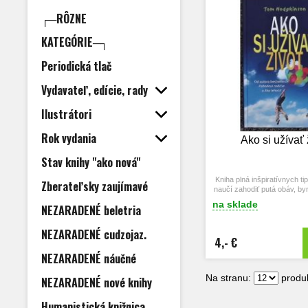
┌─RÔZNE
KATEGÓRIE─┐
Periodická tlač
Vydavateľ, edície, rady
Ilustrátori
Rok vydania
Ako si užívať 
Stav knihy "ako nová"
Kniha plná inšpiratívnych t
Zberateľsky zaujímavé
naučí zahodiť putá obáv, byr
protivných domácich pr
na sklade
NEZARADENÉ beletria
NEZARADENÉ cudzojaz.
4,- €
NEZARADENÉ náučné
Na stranu:
produk
NEZARADENÉ nové knihy
Humanistická knižnica