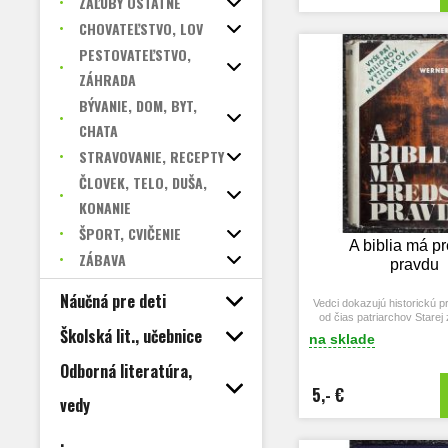
ZÁĽUBY OSTATNÉ
CHOVATEĽSTVO, LOV
PESTOVATEĽSTVO,
ZÁHRADA
BÝVANIE, DOM, BYT,
CHATA
STRAVOVANIE, RECEPTY
ČLOVEK, TELO, DUŠA,
KONANIE
ŠPORT, CVIČENIE
A biblia má p
ZÁBAVA
pravdu
Náučná pre deti
Vedci dokazujú historickú 
od čias patriarchov Starej
Školská lit., učebnice
časy apoštolov Novej
na sklade
Odborná literatúra,
5,- €
vedy
.