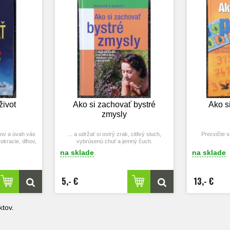
život
Ako si zachovať bystré
Ako s
zmysly
ipov a úvah vás
... a udržať si ostrý zrak, citlivý sluch,
Precvičte 
okracie, dlhov,
vybrúsenú chuť a jemný čuch.
ác a pod.
na sklade
na sklade
5,- €
13,- €
tov.