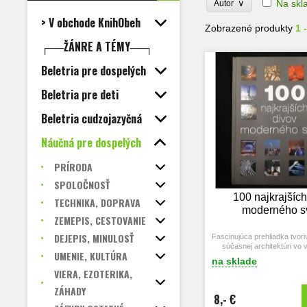
∨
Na skl
Autor
> V obchode KnihObeh
Zobrazené produkty
1 
┌──ŽÁNRE A TÉMY──┐
Beletria pre dospelých
Beletria pre deti
Beletria cudzojazyčná
Náučná pre dospelých
PRÍRODA
SPOLOČNOSŤ
100 najkrajších
TECHNIKA, DOPRAVA
moderného s
ZEMEPIS, CESTOVANIE
DEJEPIS, MINULOSŤ
Fascinujúca prehliadka tvori
súčasnej architektúri vo 
UMENIE, KULTÚRA
fotografiách.
na sklade
VIERA, EZOTERIKA,
ZÁHADY
8,- €