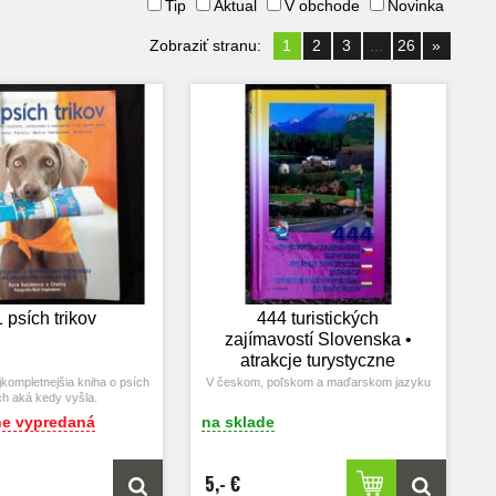
Tip
Aktual
V obchode
Novinka
Zobraziť stranu:
1
2
3
...
26
»
 psích trikov
444 turistických
zajímavostí Slovenska •
atrakcje turystyczne
Slowacji • turisztikai
jkompletnejšia kniha o psích
V českom, poľskom a maďarskom jazyku
ch aká kedy vyšla.
látványosság
e vypredaná
na sklade
Szlovákiában
5,- €