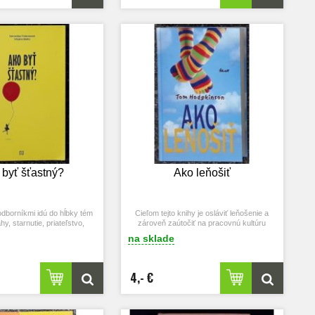
 byť šťastný?
Ako leňošiť
dborníkmi idú do hĺbky tém
Cieľom tejto knihy je osláviť leňošenie a
y, starnutie, priateľstvo,
zároveň zaútočiť na pracovnú kultúru
poločnosť, výchova detí či
západného sveta, ktorá nás zotročila.
na sklade
sexualita.
4,- €