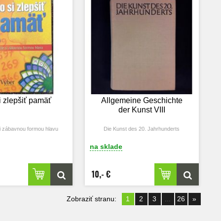
i zlepšiť pamäť
Allgemeine Geschichte
der Kunst VIII
si zábavnou formou hlavu
Die Kunst des 20. Jahrhunderts
na sklade
10,- €
Zobraziť stranu:
1
2
3
...
26
»