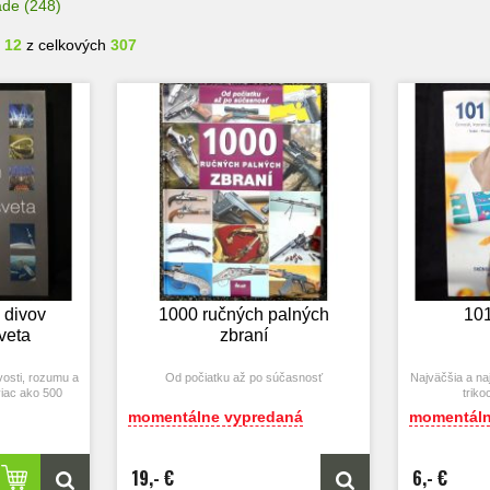
ade
(248)
- 12
z celkových
307
 divov
1000 ručných palných
101
veta
zbraní
vosti, rozumu a
Od počiatku až po súčasnosť
Najväčšia a na
viac ako 500
triko
momentálne vypredaná
momentáln
19,- €
6,- €