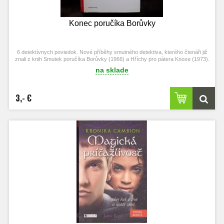
Konec poručíka Borůvky
6 detektívnych poviedok. Nové příběhy smutného detektiva, kterého čtenáři již
znali z knih Smutek poručíka Borůvky (1966) a Hříchy pro pátera Knoxe (1973).
na sklade
3,- €