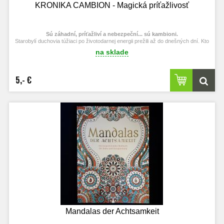
KRONIKA CAMBION - Magická príťažlivosť
Sú záhadní, príťažliví a nebezpeční... sú kambioni.
Starobylí duchovia túžiaci po životodarnej energii prežili až do dnešných dní. Kto
sú a čo skrývajú pred svetom?
na sklade
5,- €
Mandalas der Achtsamkeit