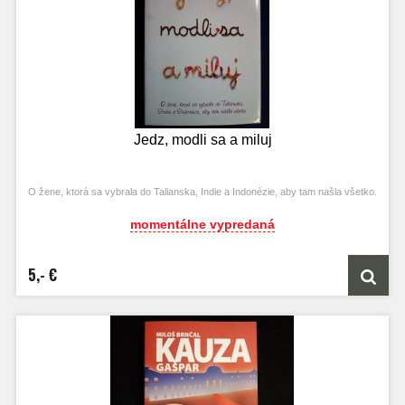
Jedz, modli sa a miluj
O žene, ktorá sa vybrala do Talianska, Indie a Indonézie, aby tam našla všetko.
momentálne vypredaná
5,- €