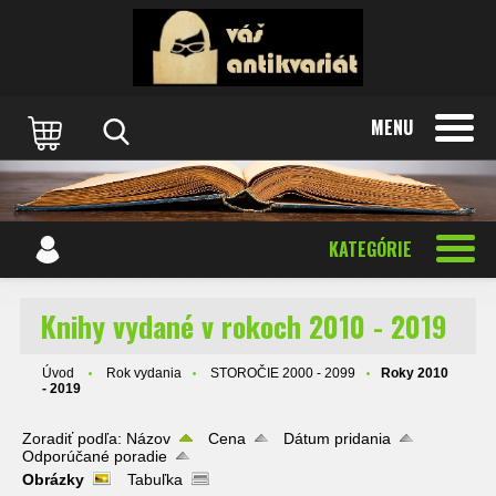
MENU
KATEGÓRIE
Knihy vydané v rokoch 2010 - 2019
Úvod
Rok vydania
STOROČIE 2000 - 2099
Roky 2010
- 2019
Zoradiť podľa:
Názov
Cena
Dátum pridania
Odporúčané poradie
Obrázky
Tabuľka