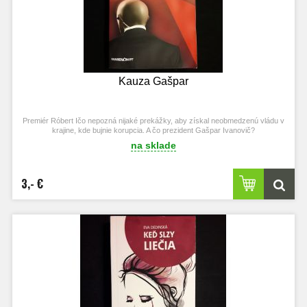
Kauza Gašpar
Premiér Róbert Ičo nepozná nijaké prekážky, aby získal neobmedzenú vládu v
krajine, kde bujnie korupcia. A čo prezident Gašpar Ivanovič?
na sklade
3,- €