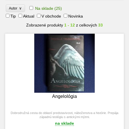
∨
Na sklade
(25)
Autor
Tip
Aktual
V obchode
Novinka
Zobrazené produkty
1 - 12
z celkových
33
Angelológia
Dobrodružná cesta do oblastí predstavivosti, náboženstva a histórie. Prepája
západnú teológiu s antickými mýtmi.
na sklade