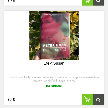
Efekt Susan
Experimentálna fyzička má do činenia so smrteľne nebezpečnou kriminálnou
sieťou v najvyšších štátnych kruhov.
na sklade
9,- €