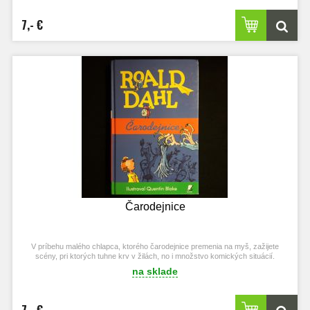
7,- €
Čarodejnice
V príbehu malého chlapca, ktorého čarodejnice premenia na myš, zažijete
scény, pri ktorých tuhne krv v žilách, no i množstvo komických situácií.
na sklade
7,- €