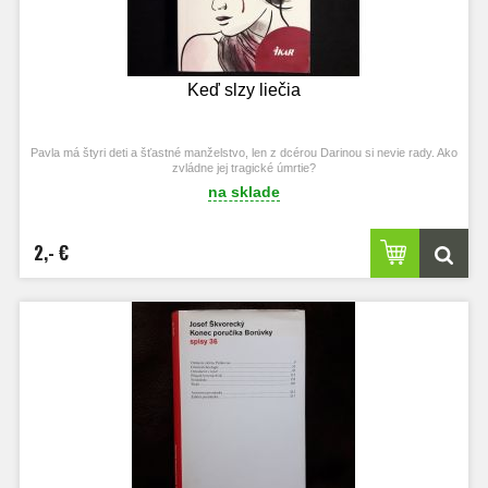
Keď slzy liečia
Pavla má štyri deti a šťastné manželstvo, len z dcérou Darinou si nevie rady. Ako
zvládne jej tragické úmrtie?
na sklade
2,- €