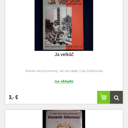
Ja velkáč
Román necenzurovaný, asi ma zabijú. Ľubo Dobrovoda
na sklade
3,- €