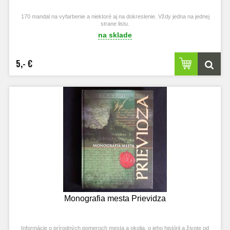
170 mandal na vyfarbenie a niektoré aj na dokreslenie. Vždy jedna na jednej
strane listu.
na sklade
5,- €
Monografia mesta Prievidza
Informácie o prírodných pomeroch mesta a okolia, o jeho histórii a živote od