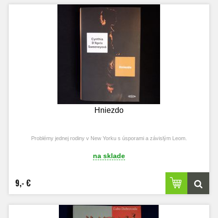
Hniezdo
Problémy jednej rodiny v New Yorku s úsporami a závislým Leom.
na sklade
9,- €