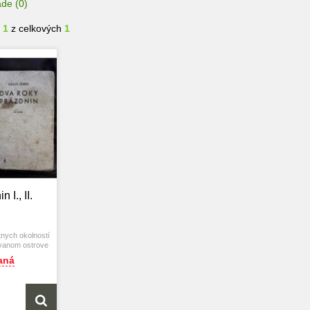
ade
(0)
- 1
z celkových
1
 I., II.
nych okolností
ývanom ostrove
lne nový život.
aná