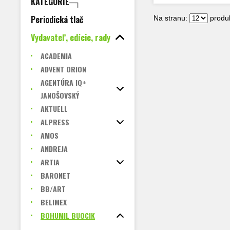
KATEGÓRIE─┐
Periodická tlač
Na stranu:
produk
Vydavateľ, edície, rady
ACADEMIA
ADVENT ORION
AGENTÚRA IQ+
JANOŠOVSKÝ
AKTUELL
ALPRESS
AMOS
ANDREJA
ARTIA
BARONET
BB/ART
BELIMEX
BOHUMIL BUOCIK