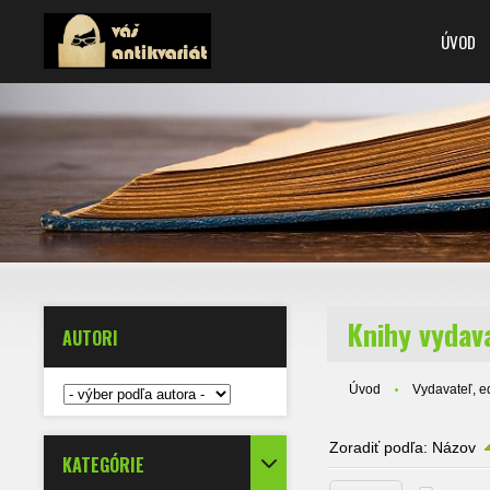
ÚVOD
Knihy vydava
AUTORI
Úvod
Vydavateľ, ed
Zoradiť podľa:
Názov
KATEGÓRIE