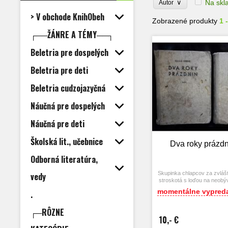
∨
Na skl
Autor
> V obchode KnihObeh
Zobrazené produkty
1 
┌──ŽÁNRE A TÉMY──┐
Beletria pre dospelých
Beletria pre deti
Beletria cudzojazyčná
Náučná pre dospelých
Náučná pre deti
Školská lit., učebnice
Dva roky prázdnin
Odborná literatúra,
Skupinka chlapcov za zvlášt
vedy
stroskotá s loďou na neob
a tým sa pre nich začína úp
momentálne vypred
.
┌─RÔZNE
10,- €