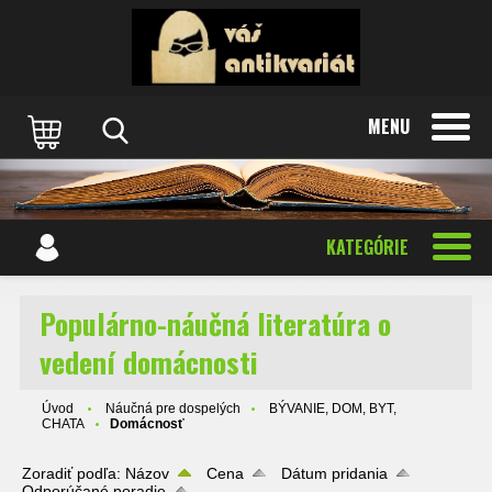
MENU
KATEGÓRIE
Populárno-náučná literatúra o
vedení domácnosti
Úvod
Náučná pre dospelých
BÝVANIE, DOM, BYT,
CHATA
Domácnosť
Zoradiť podľa:
Názov
Cena
Dátum pridania
Odporúčané poradie