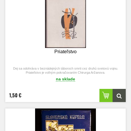
Priateľstvo
Dej sa odohráva v beznádejných táboroch smrti cez druhú svetovú vojnu.
Priateľstvo je voľným pokračovaním Chirurga Aržanova.
na sklade
1,50 €