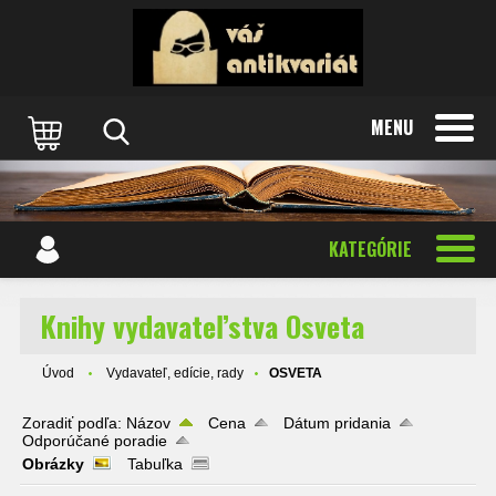
MENU
KATEGÓRIE
Knihy vydavateľstva Osveta
Úvod
Vydavateľ, edície, rady
OSVETA
Zoradiť podľa:
Názov
Cena
Dátum pridania
Odporúčané poradie
Obrázky
Tabuľka