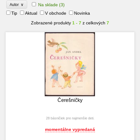
∨
Na sklade
(3)
Autor
Tip
Aktual
V obchode
Novinka
Zobrazené produkty
1 - 7
z celkových
7
Čerešničky
28 básničiek pre najmenšie deti.
momentálne vypredaná