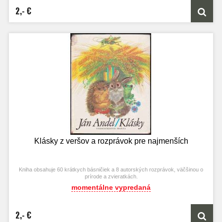
2,- €
Klásky z veršov a rozprávok pre najmenších
Kniha obsahuje 60 krátkych básničiek a 8 autorských rozprávok, väčšinou o
prírode a zvieratkách.
momentálne vypredaná
2,- €