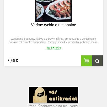
Varíme rýchlo a racionálne
Zariadenie kuchyne, výživa a zdravie, nákup, spracovanie a uskladnenie
potravín, ako variť a hospodáriť. Recepty: minútky, predjedlá, polievky, mäso,
bezmäsité, múčniky, lahôdky, nápoje, zo zvyškov.
na sklade
3,50 €
Prepnúť zobrazenie na plnú verziu