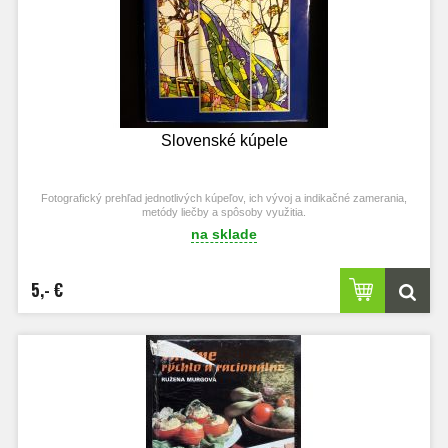
Slovenské kúpele
Fotografický prehľad jednotlivých kúpeľov, ich vývoj a indikačné zamerania,
metódy liečby a spôsoby využitia.
na sklade
5,- €