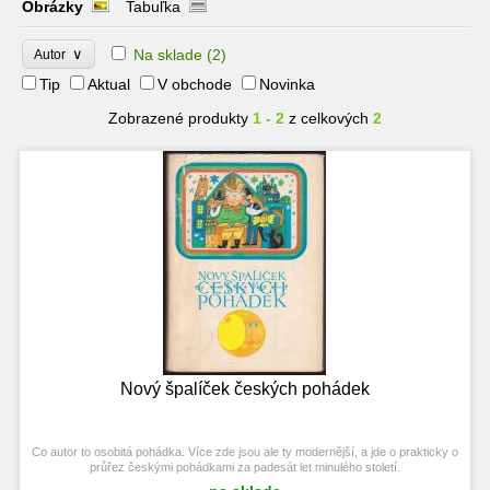
Obrázky
Tabuľka
∨
Na sklade
(2)
Autor
Tip
Aktual
V obchode
Novinka
Zobrazené produkty
1 - 2
z celkových
2
Nový špalíček českých pohádek
Co autor to osobitá pohádka. Více zde jsou ale ty modernější, a jde o prakticky o
průřez českými pohádkami za padesát let minulého století.