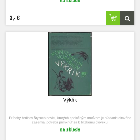
na sklade
3,- €
Výkřik
Príbehy hrdinov štyroch noviel, ktorých spoločným motívom je hľadanie citového
zázemia, potreba primknúť sa k blízkemu človeku.
na sklade