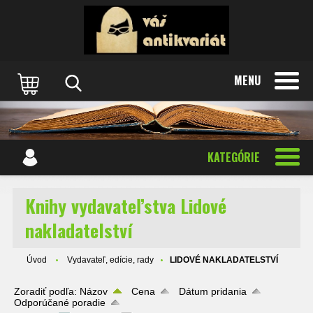
MENU
KATEGÓRIE
Knihy vydavateľstva Lidové
nakladatelství
Úvod
Vydavateľ, edície, rady
LIDOVÉ NAKLADATELSTVÍ
Zoradiť podľa:
Názov
Cena
Dátum pridania
Odporúčané poradie