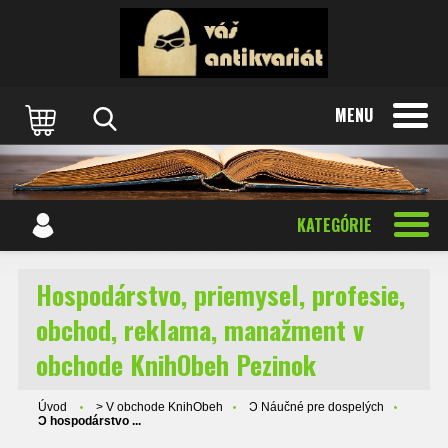
MENU
KATEGÓRIE
Hospodárstvo, priemysel, profesie,
obchod, reklama, manažment v
obchode KnihObeh Pezinok
Úvod
> V obchode KnihObeh
Ɔ Náučné pre dospelých
Ɔ hospodárstvo ...