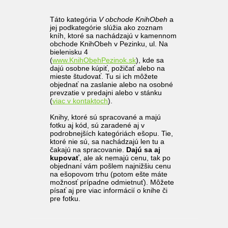
Táto kategória
V obchode KnihObeh
a
jej podkategórie slúžia ako zoznam
kníh, ktoré sa nachádzajú v kamennom
obchode KnihObeh v Pezinku, ul. Na
bielenisku 4
(
www.KnihObehPezinok.sk
), kde sa
dajú osobne kúpiť, požičať alebo na
mieste študovať. Tu si ich môžete
objednať na zaslanie alebo na osobné
prevzatie v predajni alebo v stánku
(
viac v kontaktoch
).
Knihy, ktoré sú spracované a majú
fotku aj kód, sú zaradené aj v
podrobnejších kategóriách ešopu. Tie,
ktoré nie sú, sa nachádzajú len tu a
čakajú na spracovanie.
Dajú sa aj
kupovať
, ale ak nemajú cenu, tak po
objednaní vám pošlem najnižšiu cenu
na ešopovom trhu (potom ešte máte
možnosť prípadne odmietnuť). Môžete
písať aj pre viac informácií o knihe či
pre fotku.