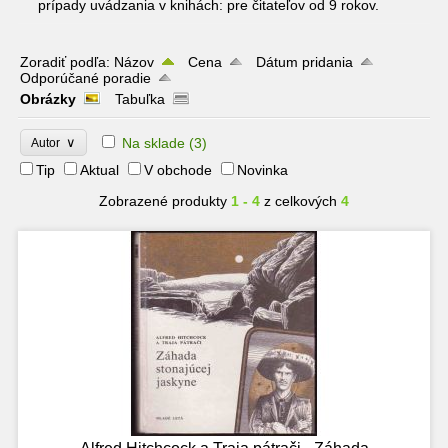
prípady uvádzania v knihách: pre čitateľov od 9 rokov.
Zoradiť podľa:
Názov
Cena
Dátum pridania
Odporúčané poradie
Obrázky
Tabuľka
∨
Na sklade
(3)
Autor
Tip
Aktual
V obchode
Novinka
Zobrazené produkty
1 - 4
z celkových
4