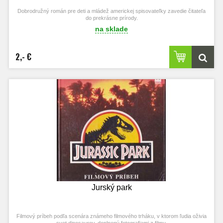
Dobrodružný román pre deti a mládež americkej spisovateľky zavedie čitateľa
do prekrásne prírody.
na sklade
2,- €
Jurský park
Filmový príbeh podľa scenára známeho filmového trháku, v ktorom ľudia oživia
svet dinosaurov, doplnený fotografiami z filmu.