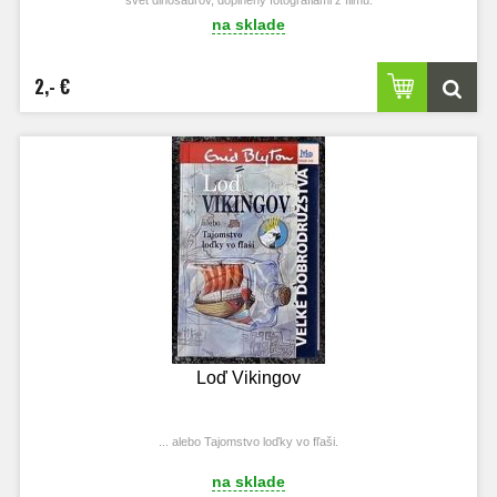
na sklade
2,- €
Loď Vikingov
... alebo Tajomstvo loďky vo fľaši.
na sklade