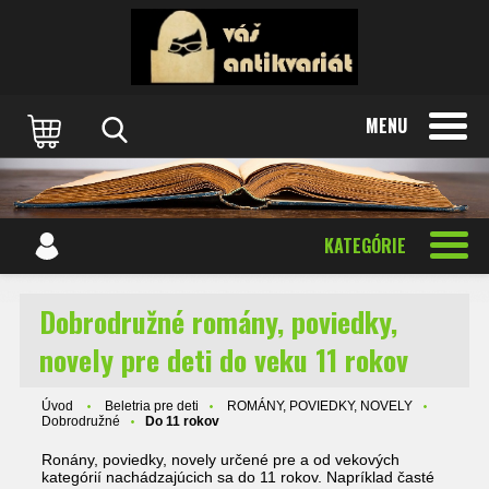
MENU
KATEGÓRIE
Dobrodružné romány, poviedky,
novely pre deti do veku 11 rokov
Úvod
Beletria pre deti
ROMÁNY, POVIEDKY, NOVELY
Dobrodružné
Do 11 rokov
Ronány, poviedky, novely určené pre a od vekových
kategórií nachádzajúcich sa do 11 rokov. Napríklad časté