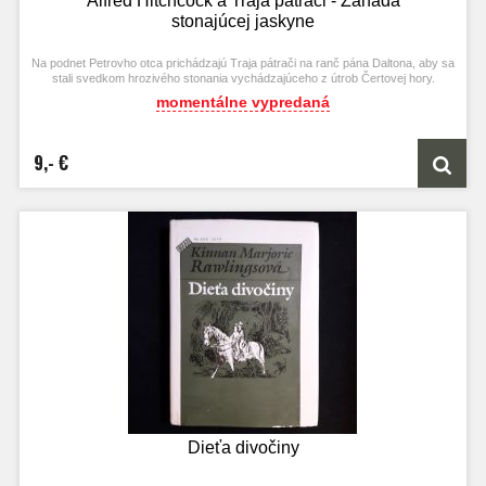
Alfred Hitchcock a Traja pátrači - Záhada
stonajúcej jaskyne
Na podnet Petrovho otca prichádzajú Traja pátrači na ranč pána Daltona, aby sa
stali svedkom hrozivého stonania vychádzajúceho z útrob Čertovej hory.
momentálne vypredaná
9,- €
Dieťa divočiny