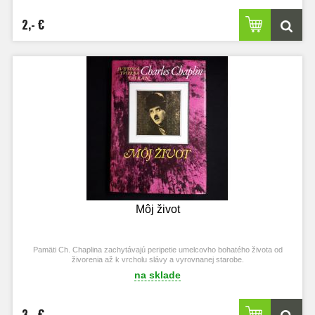
2,- €
Môj život
Pamäti Ch. Chaplina zachytávajú peripetie umelcovho bohatého života
od
živorenia až k vrcholu slávy a vyrovnanej starobe.
na sklade
3,- €