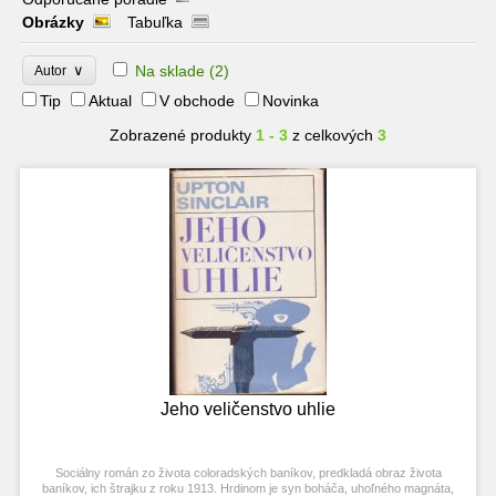
Obrázky
Tabuľka
∨
Na sklade
(2)
Autor
Tip
Aktual
V obchode
Novinka
Zobrazené produkty
1 - 3
z celkových
3
Jeho veličenstvo uhlie
Sociálny román zo života coloradských baníkov, predkladá obraz života
baníkov, ich štrajku z roku 1913. Hrdinom je syn boháča, uhoľného magnáta,