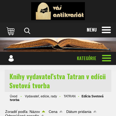
MENU
KATEGÓRIE
Knihy vydavateľstva Tatran v edícii
Svetová tvorba
Úvod
Vydavateľ, edície, rady
TATRAN
Edícia Svetová
tvorba
Zoradiť podľa:
Názov
Cena
Dátum pridania
Odporúčané poradie