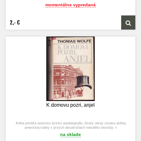
ktorý zorganizuje odbory, keď plán zlyhá nahovorí robotníkov na štrajk.
momentálne vypredaná
2,- €
K domovu pozri, anjel
Kniha prináša autorovu lyrickú autobiografiu, široký obraz osudov jednej
americkej rodiny v prvých desaťročiach minulého storočia. »
na sklade