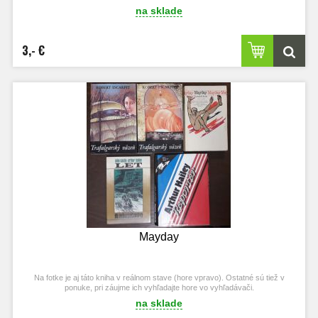
na sklade
3,- €
Mayday
Na fotke je aj táto kniha v reálnom stave (hore vpravo). Ostatné sú tiež v
ponuke, pri záujme ich vyhľadajte hore vo vyhľadávači.
na sklade