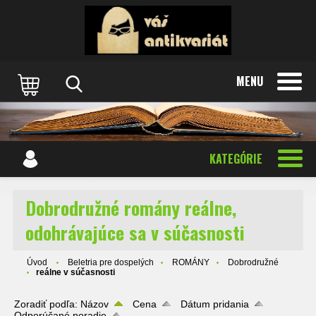
MENU
KATEGÓRIE
Dobrodružné romány reálne,
odohrávajúce sa v súčasnosti
Úvod
Beletria pre dospelých
ROMÁNY
Dobrodružné
reálne v súčasnosti
Zoradiť podľa:
Názov
Cena
Dátum pridania
Odporúčané poradie