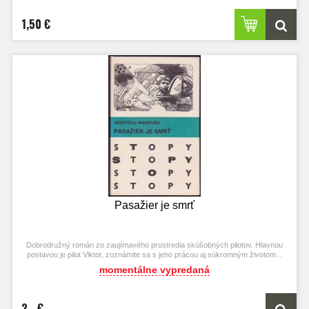
1,50 €
Pasažier je smrť
Dobrodružný román zo zaujímavého prostredia skúšobných pilotov. Hlavnou
postavou je pilot Viktor, zoznámite sa s jeho prácou aj súkromným životom...
momentálne vypredaná
2,- €