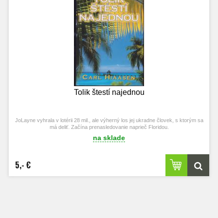
Tolik štestí najednou
JoLayne vyhrala v lotérii 28 mil., ale výherný los jej ukradne človek, s ktorým sa
má deliť. Začína prenasledovanie naprieč Floridou.
na sklade
5,- €