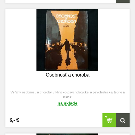
Osobnosť a choroba
Vzťahy osobnosti a choroby v klinicko-psychologickej a psychiatrickej teórie a
praxe.
na sklade
6,- €