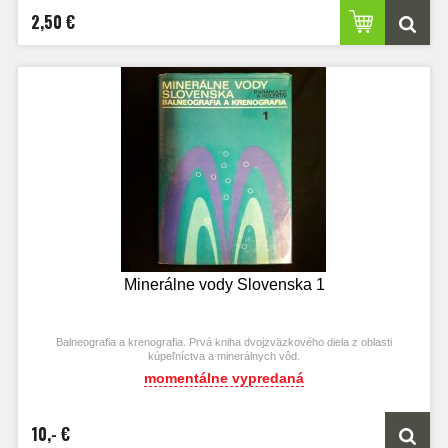
2,50 €
Minerálne vody Slovenska 1
Balneografia a krenografia. Prvá kniha dvojzväzkového diela z oblasti
kúpeľníctva a minerálnych vôd.
momentálne vypredaná
10,- €