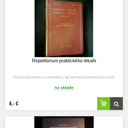
Repetitorium praktického lékaře
Príručka pre lekárov a zdravotníkov, ako liečiť tisíce konkrétnych chorôb.
na sklade
4,- €