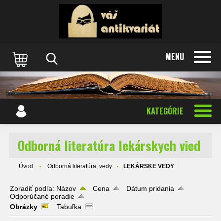
MENU
KATEGÓRIE
Odborná literatúra lekárskych vied
Úvod
Odborná literatúra, vedy
LEKÁRSKE VEDY
Zoradiť podľa:
Názov
Cena
Dátum pridania
Odporúčané poradie
Obrázky
Tabuľka