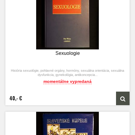
Sexuologie
História sexuológie, pohlavné orgány, hormóny, sexuálna orientácia, sexuálna
dysfunkcia, gynekológia, antikoncepcia...
momentálne vypredaná
40,- €