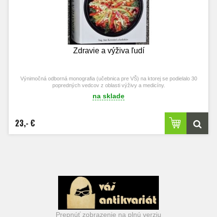
Zdravie a výživa ľudí
Výnimočná odborná monografia (učebnica pre VŠ) na ktorej se podielalo 30
popredných vedcov z oblasti výživy a medicíny.
na sklade
23,- €
Prepnúť zobrazenie na plnú verziu