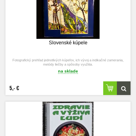
Slovenské kúpele
Fotografický prehľad jednotlivých kúpeľov, ich vývoj a indikačné zamerania,
metódy liečby a spôsoby využitia.
na sklade
5,- €