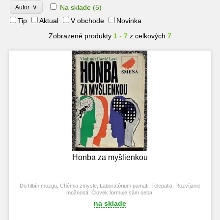
∨
Na sklade
(5)
Autor
Tip
Aktual
V obchode
Novinka
Zobrazené produkty
1 - 7
z celkových
7
Honba za myšlienkou
Do hlbín mozgu, Chémia zmysle, Laboratórium pamäti, Telepatia, Rozvíjanie
možností, Človek formuje sám seba.
na sklade