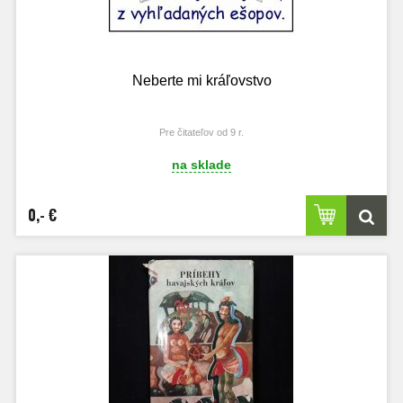
Neberte mi kráľovstvo
Pre čitateľov od 9 r.
na sklade
0,- €