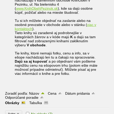
nachádzajú v kamennom obchode KnihObeh v
Pezinku, ul. Na bielenisku 4
(
www.KnihObehPezinok.sk
), kde sa dajú osobne
kúpiť, požičať alebo na mieste študovať.
Tu si ich môžete objednať na zaslanie alebo na
osobné prevzatie v obchode alebo v stánku (
viac v
kontaktoch
).
Tieto knihy sú zaradené aj podrobnejšie v
kategóriách žánrov a v kóde majú
K
a dajú sa tam
filtrovať nad zobrazenými knihami zakliknutím
výberu
V obchode
.
Tie knihy, ktoré nemajú fotku, cenu a info, sa v
ešope nachádzajú len tu a čakajú na spracovanie.
Dajú sa aj kupovať
a po objednaní vám pošleme
najnižšiu cenu na ešopovom trhu (potom ešte máte
možnosť prípadne odmietnuť). Môžete písať aj pre
viac informácií o knihe a pre fotku.
Zoradiť podľa:
Názov
Cena
Dátum pridania
Odporúčané poradie
Obrázky
Tabuľka
∨
Na sklade
(7)
Autor