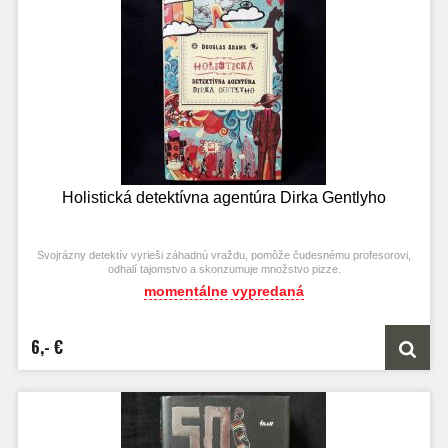
Holistická detektívna agentúra Dirka Gentlyho
Svojrázny detektív vyrieši záhadnú vraždu, pomôže čudesnému profesorovi,
odhalí tajomstvo a skonzumuje množstvo pizze.
momentálne vypredaná
6,- €