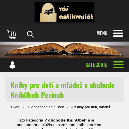
MENU
KATEGÓRIE
Knihy pre deti a mládež v obchode
KnihObeh Pezinok
Úvod
> V obchode KnihObeh
Ɔ Knihy pre deti, mládež
Táto kategória
V obchode KnihObeh
a jej
podkategórie slúžia ako zoznam kníh, ktoré sa