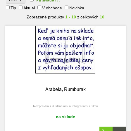
Tip
Aktual
V obchode
Novinka
Zobrazené produkty
1 - 10
z celkových
10
Arabela, Rumburak
Rozprávka z ilustráciami a fotografiami z filmu
na sklade