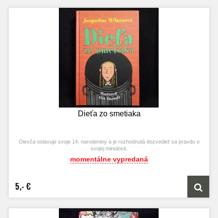
Dieťa zo smetiaka
Dievča oslavuje svoje 14. narodeniny a je rozhodnutá dozvedieť sa pravdu o
svojej minulosti.
momentálne vypredaná
5,- €