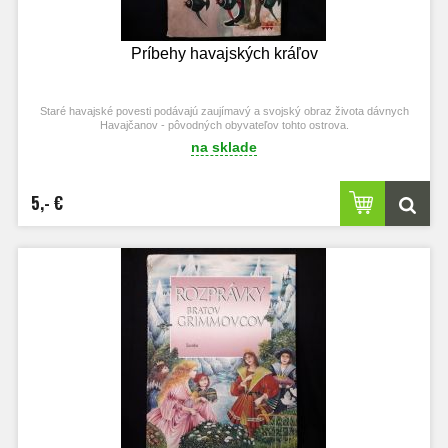
Príbehy havajských kráľov
Staré havajské povesti podávajú zaujímavý a svojský obraz života dávnych
Havajčanov - pôvodných obyvateľov tohto ostrova.
na sklade
5,- €