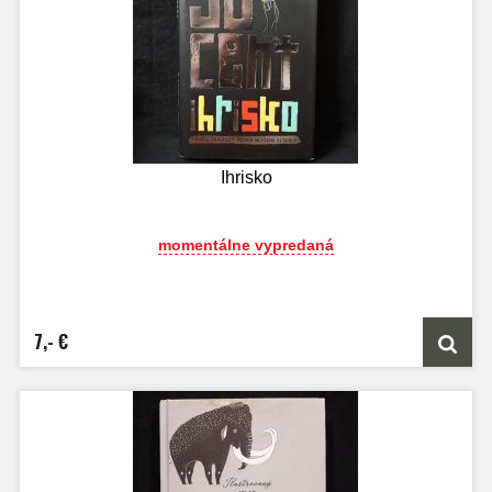
Ihrisko
momentálne vypredaná
7,- €