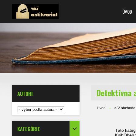
ÚVOD
Detektívna 
AUTORI
Úvod
> V obchode
KATEGÓRIE
Táto kateg
KnihObeh v