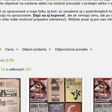
ete objednať na zaslanie alebo na osobné prevzatie v predajni alebo v 
ré sú spracované a majú fotku aj kód, sú zaradené aj v podrobnejších k
akajú na spracovanie.
Dajú sa aj kupovať
, ale ak nemajú cenu, tak p
m ešte máte možnosť prípadne odmietnuť). Môžete písať aj pre viac infor
Cena
Dátum pridania
Odporúčané poradie
ade
(178)
- 12
z celkových
187