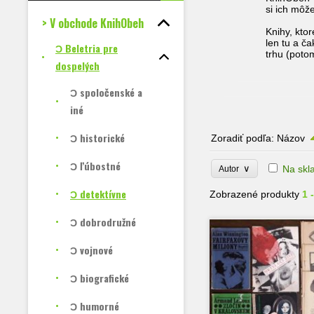
si ich môž
> V obchode KnihObeh
Knihy, kto
len tu a č
Ɔ Beletria pre
trhu (poto
dospelých
Ɔ spoločenské a
iné
Ɔ historické
Zoradiť podľa:
Názov
Ɔ ľúbostné
∨
Na skl
Autor
Ɔ detektívne
Zobrazené produkty
1 
Ɔ dobrodružné
Ɔ vojnové
Ɔ biografické
Ɔ humorné