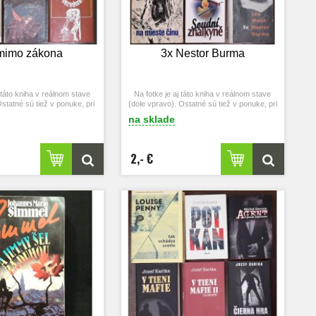
mimo zákona
3x Nestor Burma
j táto kniha v reálnom stave
Na fotke je aj táto kniha v reálnom stave
statné sú tiež v ponuke, pri
(dole vpravo). Ostatné sú tiež v ponuke, pri
ľadajte hore vo vyhľadávači.
záujme ich vyhľadajte hore vo vyhľadávači.
na sklade
2,- €