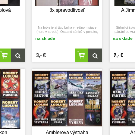
plová
3x spravodlivosť
A Jim
Na fotke je aj táto kniha v reálnom stave
Strhující šp
(hore v strede). Ostatné sú tiež v ponuke,
pátrání po vr
pri záujme ich vyhľadajte hore vo
nás 
na sklade
na sklade
vyhľadávači.
3,- €
2,- €
kon
Amblerova výstraha
Ar