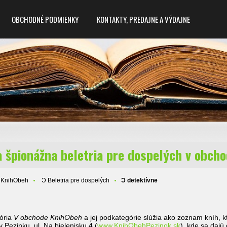
OBCHODNÉ PODMIENKY
KONTAKTY, PREDAJNE A VÝDAJNE
a špionážna beletria pre dospelých v obch
 KnihObeh
Ɔ Beletria pre dospelých
Ɔ detektívne
ória
V obchode KnihObeh
a jej podkategórie slúžia ako zoznam kníh,
 Pezinku, ul. Na bielenisku 4 (
www.KnihObehPezinok.sk
), kde sa dajú