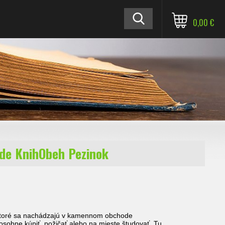
0,00 €
ode KnihObeh Pezinok
 ktoré sa nachádzajú v kamennom obchode
 osobne kúpiť, požičať alebo na mieste študovať. Tu