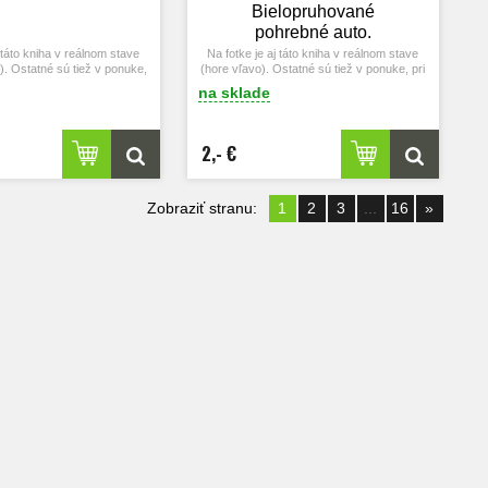
Bielopruhované
pohrebné auto.
j táto kniha v reálnom stave
Na fotke je aj táto kniha v reálnom stave
). Ostatné sú tiež v ponuke,
(hore vľavo). Ostatné sú tiež v ponuke, pri
 ich vyhľadajte hore vo
záujme ich vyhľadajte hore vo vyhľadávači.
na sklade
vyhľadávači.
2,- €
Zobraziť stranu:
1
2
3
...
16
»