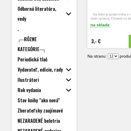
Odborná literatúra,
Na fotke je aj táto kniha v
vedy
(dole vpravo). Ostatné sú ti
záujme ich vyhľadajte hore 
na sklade
.
┌─RÔZNE
3,- €
KATEGÓRIE─┐
Na stranu:
produk
Periodická tlač
Vydavateľ, edície, rady
Ilustrátori
Rok vydania
Stav knihy "ako nová"
Zberateľsky zaujímavé
NEZARADENÉ beletria