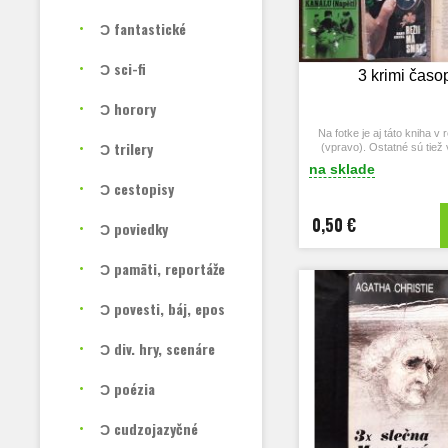
Ɔ fantastické
Ɔ sci-fi
3 krimi časo
Ɔ horory
Na fotke je aj táto kniha v
Ɔ trilery
(vpravo). Ostatné sú tiež 
záujme ich vyhľadajte hore 
na sklade
Ɔ cestopisy
0,50 €
Ɔ poviedky
Ɔ pamäti, reportáže
Ɔ povesti, báj, epos
Ɔ div. hry, scenáre
Ɔ poézia
Ɔ cudzojazyčné