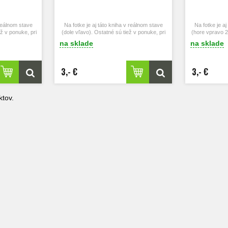
 reálnom stave
Na fotke je aj táto kniha v reálnom stave
Na fotke je a
ež v ponuke, pri
(dole vľavo). Ostatné sú tiež v ponuke, pri
(hore vpravo 2
vo vyhľadávači.
záujme ich vyhľadajte hore vo vyhľadávači.
pri záujme
na sklade
na sklade
3,- €
3,- €
tov.