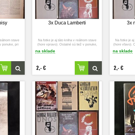
pisy
3x Duca Lamberti
3x 
 reálnom stave
Na fotke je aj táto kniha v reálnom stave
Na fotke je a
v ponuke, pri
(hore vpravo). Ostatné sú tiež v ponuke,
(hore vľavo). O
vo vyhľadávači.
pri záujme ich vyhľadajte hore vo
záujme ich vyh
na sklade
na sklade
vyhľadávači.
2,- €
2,- €