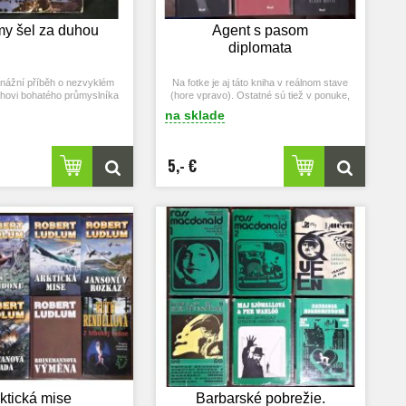
my šel za duhou
Agent s pasom
diplomata
ionážní příběh o nezvyklém
Na fotke je aj táto kniha v reálnom stave
ahovi bohatého průmyslníka
(hore vpravo). Ostatné sú tiež v ponuke,
zavede do Vídně.
pri záujme ich vyhľadajte hore vo
na sklade
vyhľadávači.
5,- €
ktická mise
Barbarské pobrežie.