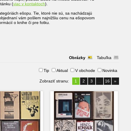
stánku (
viac v kontaktoch
).
ategóriách ešopu. Tie, ktoré nie sú, sa nachádzajú
o objednaní vám pošlem najnižšiu cenu na ešopovom
mácií o knihe či pre fotku.
Obrázky
Tabuľka
Tip
Aktual
V obchode
Novinka
Zobraziť stranu:
1
2
3
...
16
»