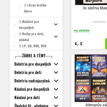
Ɔ rôzne krátke
3x slečna Mar
žánre
Ɔ Náučné pre
3 detektívky
dospelých
na sklade
Ɔ Knihy pre deti,
mládež
4,- €
Ɔ LP, CD, DVD, VHS
┌──ŽÁNRE A TÉMY──┐
Beletria pre dospelých
Beletria pre deti
Beletria cudzojazyčná
Náučná pre dospelých
Náučná pre deti
Školská lit., učebnice
Altmanův zá