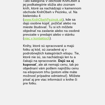
Táto kategória
V obchode KnihObeh
a
jej podkategórie slúžia ako zoznam
kníh, ktoré sa nachádzajú v kamennom
obchode KnihObeh v Pezinku, ul. Na
bielenisku 4
(
www.KnihObehPezinok.sk
), kde sa
dajú osobne kúpiť, požičať alebo na
mieste študovať. Tu si ich môžete
objednať na zaslanie alebo na osobné
prevzatie v predajni alebo v stánku
(
viac v kontaktoch
).
Knihy, ktoré sú spracované a majú
fotku aj kód, sú zaradené aj v
podrobnejších kategóriách ešopu. Tie,
ktoré nie sú, sa nachádzajú len tu a
čakajú na spracovanie.
Dajú sa aj
kupovať
, ale ak nemajú cenu, tak po
objednaní vám pošlem najnižšiu cenu
na ešopovom trhu (potom ešte máte
možnosť prípadne odmietnuť). Môžete
písať aj pre viac informácií o knihe či
pre fotku.