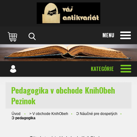
MENU
KATEGÓRIE
Pedagogika v obchode KnihObeh
Pezinok
Úvod
> V obchode KnihObeh
Ɔ Náučné pre dospelých
Ɔ pedagogika