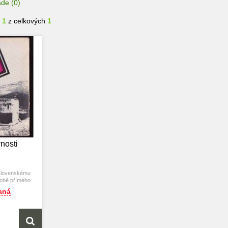
ade
(0)
- 1
z celkových
1
nosti
slovenskému
době přímého
lerovským
aná