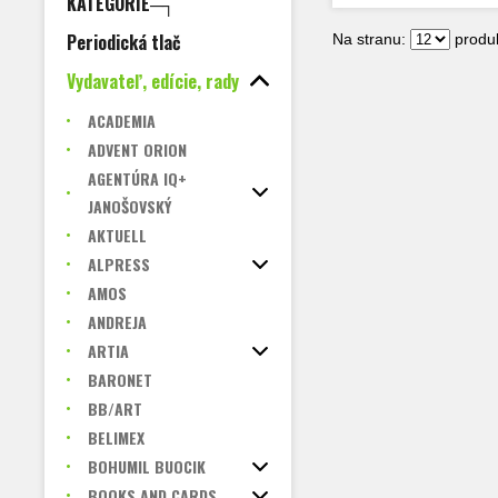
KATEGÓRIE─┐
Periodická tlač
Na stranu:
produk
Vydavateľ, edície, rady
ACADEMIA
ADVENT ORION
AGENTÚRA IQ+
JANOŠOVSKÝ
AKTUELL
ALPRESS
AMOS
ANDREJA
ARTIA
BARONET
BB/ART
BELIMEX
BOHUMIL BUOCIK
BOOKS AND CARDS