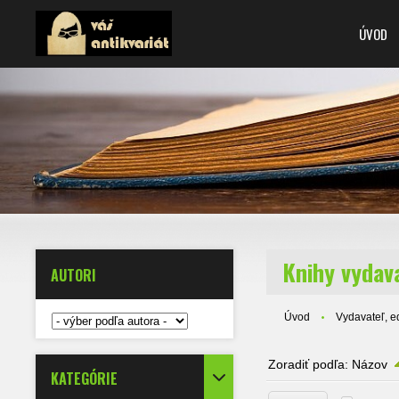
ÚVOD
Knihy vydav
AUTORI
Úvod
Vydavateľ, ed
Zoradiť podľa:
Názov
KATEGÓRIE