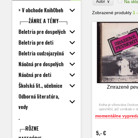
∨
Na skl
Autor
> V obchode KnihObeh
Zobrazené produkty
1 
┌──ŽÁNRE A TÉMY──┐
Beletria pre dospelých
Beletria pre deti
Beletria cudzojazyčná
Náučná pre dospelých
Náučná pre deti
Školská lit., učebnice
Zmrazené pev
Odborná literatúra,
Kniha je věnována česko
vedy
opevnění, jež vznikalo v 
ohrožení republiky hit
momentálne vypred
.
Německem.
┌─RÔZNE
5,- €