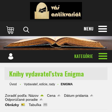
MENU
KATEGÓRIE
Knihy vydavateľstva Enigma
Úvod
Vydavateľ, edície, rady
ENIGMA
Zoradiť podľa:
Názov
Cena
Dátum pridania
Odporúčané poradie
Obrázky
Tabuľka