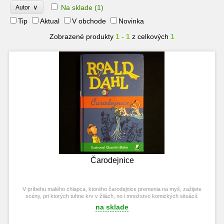
∨
Na sklade
(1)
Autor
Tip
Aktual
V obchode
Novinka
Zobrazené produkty
1 - 1
z celkových
1
Čarodejnice
V príbehu malého chlapca, ktorého čarodejnice premenia na myš, zažijete
scény, pri ktorých tuhne krv v žilách, no i množstvo komických situácií.
na sklade