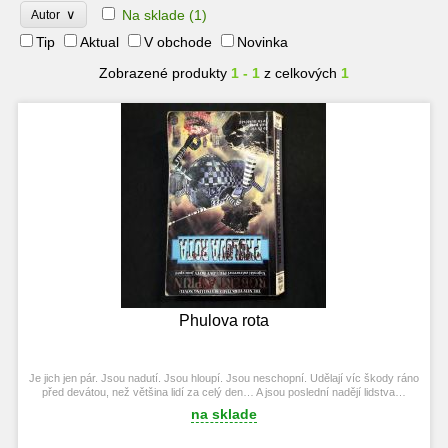
∨
Na sklade
(1)
Autor
Tip
Aktual
V obchode
Novinka
Zobrazené produkty
1 - 1
z celkových
1
Phulova rota
Je jich jen pár. Jsou nadutí. Jsou hloupí. Jsou neschopní. Udělají víc škody ráno
před devátou, než většina lidí za celý den… A jsou poslední nadějí lidstva…
na sklade