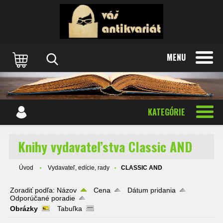
MENU
KATEGÓRIE
Knihy vydavateľstva Classic AND
Úvod
Vydavateľ, edície, rady
CLASSIC AND
Zoradiť podľa:
Názov
Cena
Dátum pridania
Odporúčané poradie
Obrázky
Tabuľka