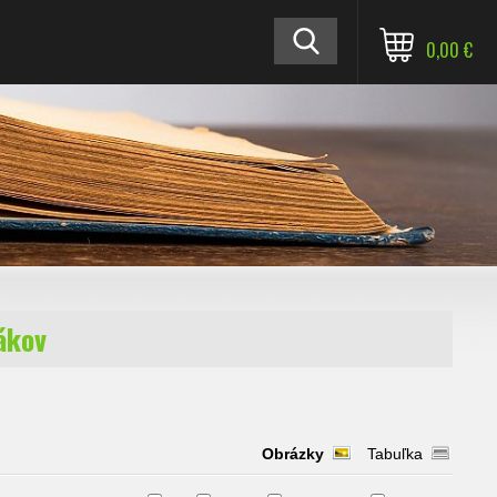
0,00 €
ákov
Obrázky
Tabuľka