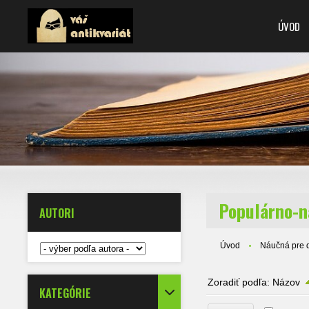
ÚVOD
Populárno-n
AUTORI
Úvod
Náučná pre 
Zoradiť podľa:
Názov
KATEGÓRIE