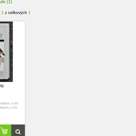
ade
(1)
- 1
z celkových
1
vo
tákov, o ich
etkach, o ich
a udržiavaní