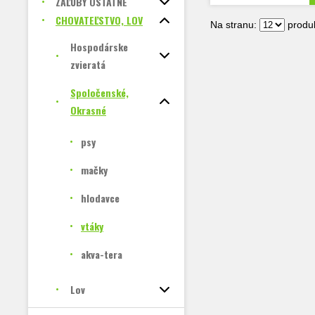
ZÁĽUBY OSTATNÉ
CHOVATEĽSTVO, LOV
Na stranu:
produk
Hospodárske
zvieratá
Spoločenské,
Okrasné
psy
mačky
hlodavce
vtáky
akva-tera
Lov