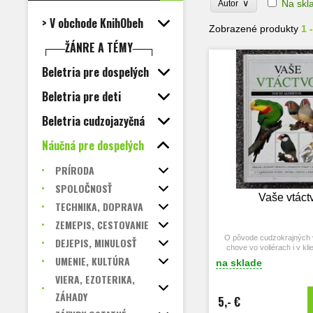
∨
Na skl
Autor
> V obchode KnihObeh
Zobrazené produkty
1 
┌──ŽÁNRE A TÉMY──┐
Beletria pre dospelých
Beletria pre deti
Beletria cudzojazyčná
Náučná pre dospelých
PRÍRODA
SPOLOČNOSŤ
Vaše vtáct
TECHNIKA, DOPRAVA
ZEMEPIS, CESTOVANIE
O pôvode cudzokrajných v
DEJEPIS, MINULOSŤ
chove vo voliérach i v kli
správaní, spôsobe výuky 
UMENIE, KULTÚRA
na sklade
kondície.
VIERA, EZOTERIKA,
ZÁHADY
5,- €