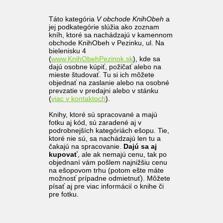
Táto kategória
V obchode KnihObeh
a
jej podkategórie slúžia ako zoznam
kníh, ktoré sa nachádzajú v kamennom
obchode KnihObeh v Pezinku, ul. Na
bielenisku 4
(
www.KnihObehPezinok.sk
), kde sa
dajú osobne kúpiť, požičať alebo na
mieste študovať. Tu si ich môžete
objednať na zaslanie alebo na osobné
prevzatie v predajni alebo v stánku
(
viac v kontaktoch
).
Knihy, ktoré sú spracované a majú
fotku aj kód, sú zaradené aj v
podrobnejších kategóriách ešopu. Tie,
ktoré nie sú, sa nachádzajú len tu a
čakajú na spracovanie.
Dajú sa aj
kupovať
, ale ak nemajú cenu, tak po
objednaní vám pošlem najnižšiu cenu
na ešopovom trhu (potom ešte máte
možnosť prípadne odmietnuť). Môžete
písať aj pre viac informácií o knihe či
pre fotku.