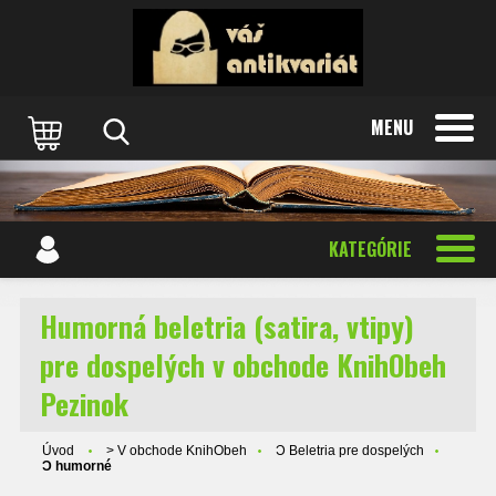
MENU
KATEGÓRIE
Humorná beletria (satira, vtipy)
pre dospelých v obchode KnihObeh
Pezinok
Úvod
> V obchode KnihObeh
Ɔ Beletria pre dospelých
Ɔ humorné