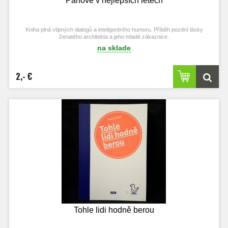
Pánové v nejlepších letech
Kniha plná vtipných dialogů a inteligentního humoru. Příběh pozdní lásky
ženatého architekta a jeho mladé zákaznice.
na sklade
2,- €
Tohle lidi hodně berou