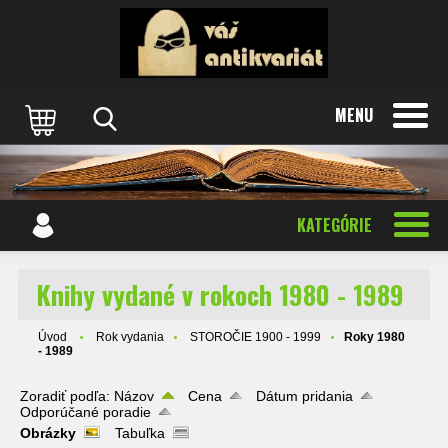
MENU
KATEGÓRIE
Knihy vydané v rokoch 1980 - 1989
Úvod
Rok vydania
STOROČIE 1900 - 1999
Roky 1980
- 1989
Zoradiť podľa:
Názov
Cena
Dátum pridania
Odporúčané poradie
Obrázky
Tabuľka