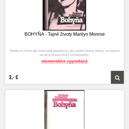
BOHYŇA - Tajné životy Marilyn Monroe
Marilyn tu ožíva ako žena plná paradoxov, ako umelo živený mýtus, za ktorým
sa ukrýval psychický stroskotanec.
momentálne vypredaná
3,- €