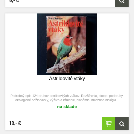
Astrildovité vtáky
Podrobný opis 124 druhov astrildovitých vtákov. Rozšírenie, biotop, poddruhy,
ekologické požiadavky, výživa a kŕmenie, bionómia, hniezdna biológia...
na sklade
13,- €