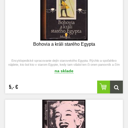
Bohovia a králi starého Egypta
Encyklopedické spracovanie dejín starovekého Egypta. Rýchlo a spoľahlivo
nájdete, kto bol kto v starom Egypte, kedy tam vládol ten či onen panovník a čím
sa zapísal do dejín.
na sklade
5,- €