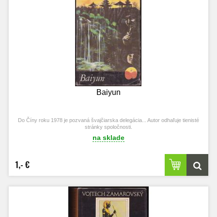
Baiyun
Do Číny roku 1978 je pozvaná švajčiarska delegácia... Autor odhaľuje tienisté
stránky spoločnosti.
na sklade
1,- €