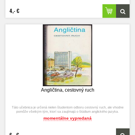
4,- €
Angličtina, cestovný ruch
Táto učebnica je určená nielen študentom odboru cestovný ruch, ale vhodne
pomôže všetkým tým, ktorí sa zaujímajú o štúdium anglického jazyka.
momentálne vypredaná
6,- €