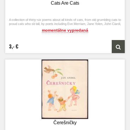
Cats Are Cats
A collection of thirty-six poems about all kinds of cats, from old grumbling cats to
proud cats who sit tall, by poets including Eve Merriam, Jane Yolen, John Ciardi,
and T. S. Eliot.
momentálne vypredaná
3,- €
Čerešničky