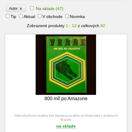
∨
Na sklade
(47)
Autor
Tip
Aktual
V obchode
Novinka
Zobrazené produkty
1 - 12
z celkových
82
800 míľ po Amazone
Dobrodružstvá skupiny ľudí plaviacej sa plťou po Amazonke v pralesoch
Brazílie.
na sklade