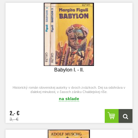
Babylon I. - II.
Historický román slovenskej autorky v dvoch zväzkoch. Dej sa odohráva v
ďalekej minulosti, v časoch zániku Chaldejskej ríše.
na sklade
2,- €
3,- €