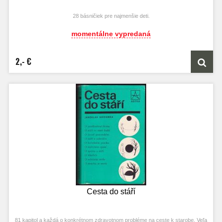
28 básničiek pre najmenšie deti.
momentálne vypredaná
2,- €
Cesta do stáří
81 kapitol a každá o konkrétnom zdravotnom probléme na ceste k starobe. Veľa