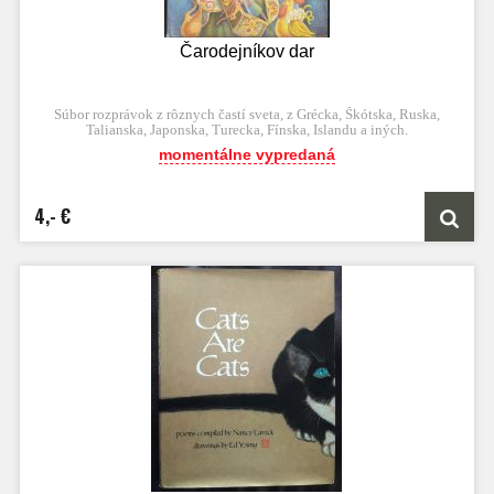
Čarodejníkov dar
Súbor rozprávok z rôznych častí sveta, z Grécka, Škótska, Ruska,
Talianska, Japonska, Turecka, Fínska, Islandu a iných.
momentálne vypredaná
4,- €