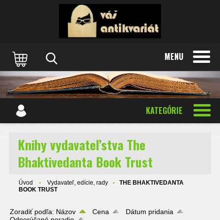
MENU
KATEGÓRIE
Knihy vydavateľstva The
Bhaktivedanta Book Trust
Úvod
Vydavateľ, edície, rady
THE BHAKTIVEDANTA
BOOK TRUST
Zoradiť podľa:
Názov
Cena
Dátum pridania
Odporúčané poradie