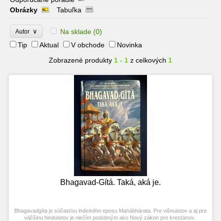
Obrázky
Tabuľka
∨
Na sklade
(0)
Autor
Tip
Aktual
V obchode
Novinka
Zobrazené produkty
1 - 1
z celkových
1
Bhagavad-Gítá. Taká, aká je.
Bhagavadgíta je súčasťou indického eposu Mahábhárata. Pre višnuistov a aj pre
väčšinu hinduistov je niečím podobným ako Nový zákon pre kresťanov.