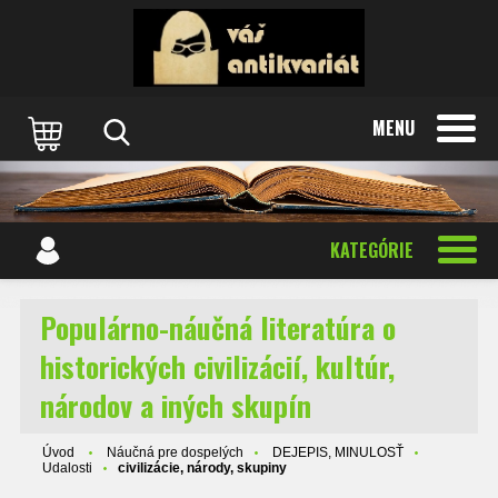
MENU
KATEGÓRIE
Populárno-náučná literatúra o
historických civilizácií, kultúr,
národov a iných skupín
Úvod
Náučná pre dospelých
DEJEPIS, MINULOSŤ
Udalosti
civilizácie, národy, skupiny