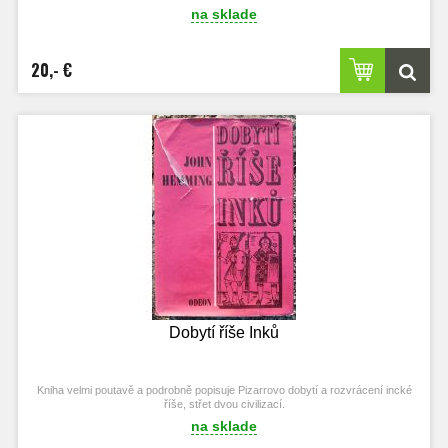
na sklade
20,- €
Dobytí říše Inků
Kniha velmi poutavě a podrobně popisuje Pizarrovo dobytí a rozvrácení incké
říše, střet dvou civilizací.
na sklade