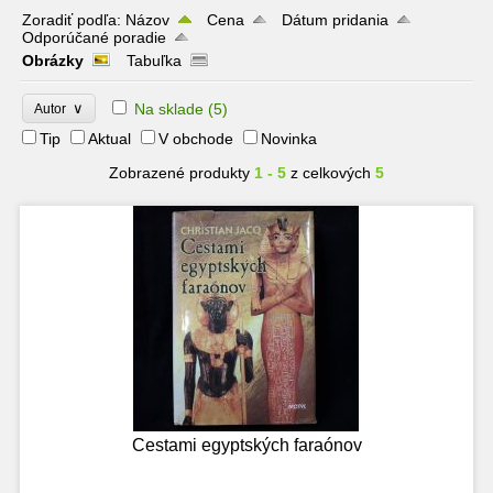
Zoradiť podľa:
Názov
Cena
Dátum pridania
Odporúčané poradie
Obrázky
Tabuľka
∨
Na sklade
(5)
Autor
Tip
Aktual
V obchode
Novinka
Zobrazené produkty
1 - 5
z celkových
5
Cestami egyptských faraónov