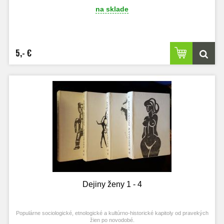
na sklade
5,- €
Dejiny ženy 1 - 4
Populárne sociologické, etnologické a kultúrno-historické kapitoly
od pravekých
žien po novodobé.