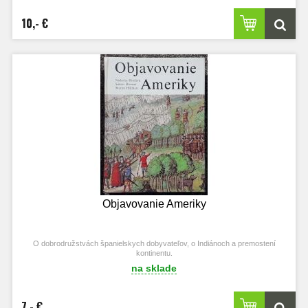
10,- €
Objavovanie Ameriky
O dobrodružstvách španielskych dobyvateľov, o Indiánoch a premostení
kontinentu.
na sklade
7,- €