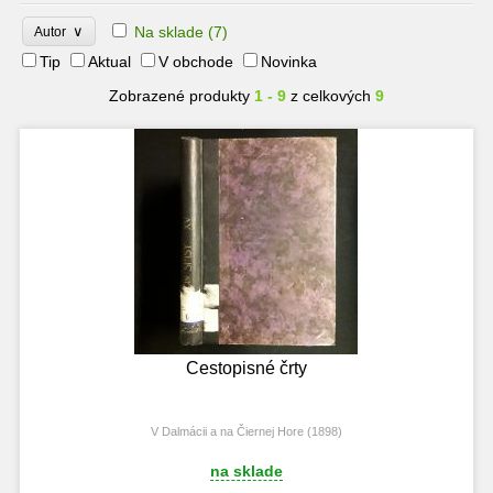
∨
Na sklade
(7)
Autor
Tip
Aktual
V obchode
Novinka
Zobrazené produkty
1 - 9
z celkových
9
Cestopisné črty
V Dalmácii a na Čiernej Hore (1898)
na sklade