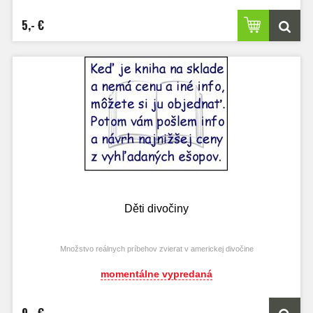
5,- €
Děti divočiny
Množstvo reálnych príbehov zvierat v americkej divočine
momentálne vypredaná
9,- €