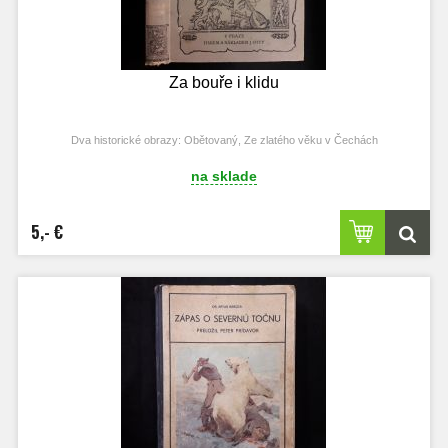
Za bouře i klidu
Dva historické obrazy: Obětovaný, Ze zlatého věku v Čechách
na sklade
5,- €