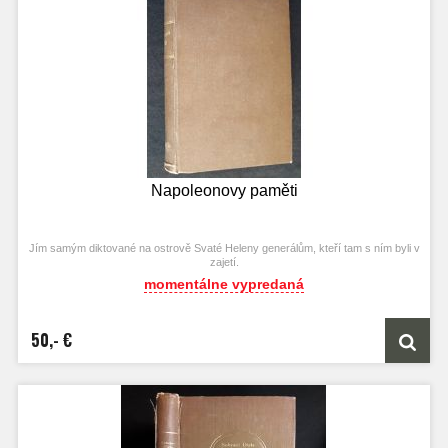
Napoleonovy paměti
Jím samým diktované na ostrově Svaté Heleny generálům, kteří tam s ním byli v
zajetí.
momentálne vypredaná
50,- €