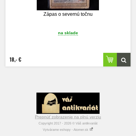
Zápas o severnú točnu
na sklade
18,- €
Prepnúť zobrazenie na plnú verziu
Copyright 2017 - 2026 © Váš antikvariát
Vytvárame eshopy - Atomer.sk