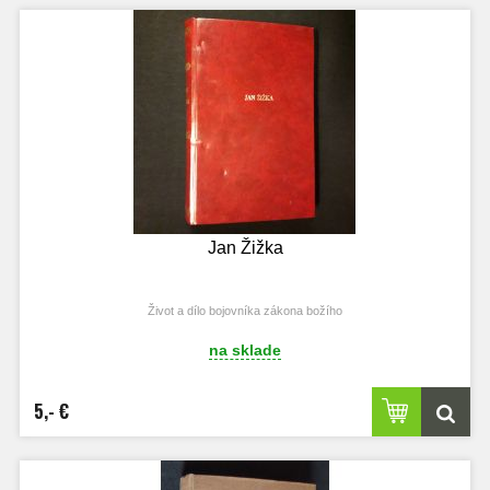
Jan Žižka
Život a dílo bojovníka zákona božího
na sklade
5,- €