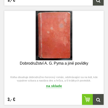
Dobrodružství A. G. Pyma a jiné povídky
Kniha obsahuje dobrodružno-hororový román, odohrávajúci sa na lodi, kde
vypukne vzbura a nastáva des a hrôza, a 6 krátkych poviedok.
na sklade
3,- €