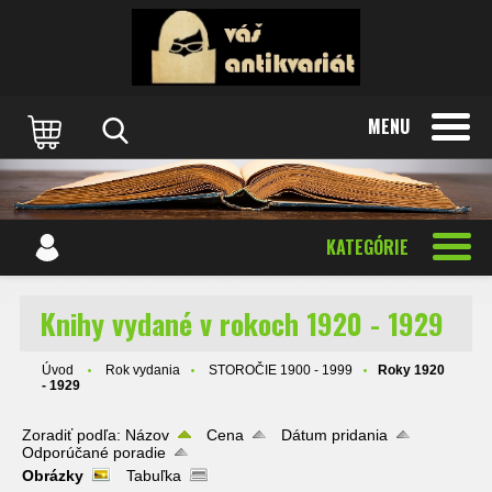
MENU
KATEGÓRIE
Knihy vydané v rokoch 1920 - 1929
Úvod
Rok vydania
STOROČIE 1900 - 1999
Roky 1920
- 1929
Zoradiť podľa:
Názov
Cena
Dátum pridania
Odporúčané poradie
Obrázky
Tabuľka