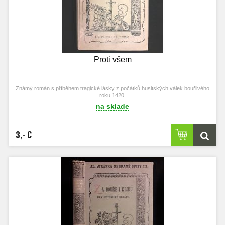
Proti všem
Známý román s příběhem tragické lásky z počátků husitských válek bouřlivého
roku 1420.
na sklade
3,- €