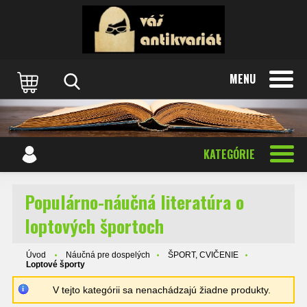
MENU
KATEGÓRIE
Populárno-náučná literatúra o
loptových športoch
Úvod
Náučná pre dospelých
ŠPORT, CVIČENIE
Loptové športy
V tejto kategórii sa nenachádzajú žiadne produkty.