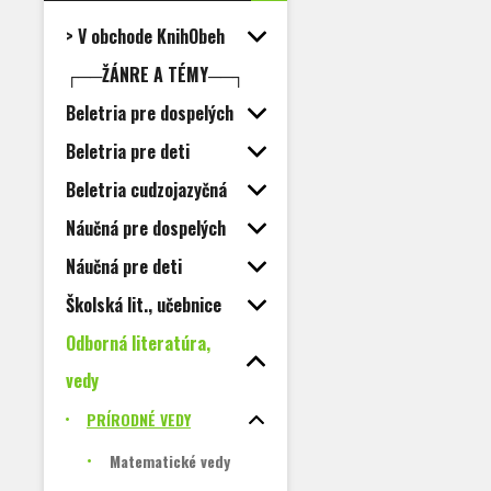
> V obchode KnihObeh
┌──ŽÁNRE A TÉMY──┐
Beletria pre dospelých
Beletria pre deti
Beletria cudzojazyčná
Náučná pre dospelých
Náučná pre deti
Školská lit., učebnice
Odborná literatúra,
vedy
PRÍRODNÉ VEDY
Matematické vedy