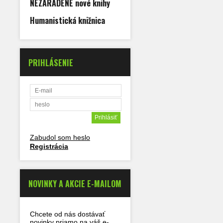
NEZARADENÉ nové knihy
Humanistická knižnica
PRIHLÁSENIE
Zabudol som heslo
Registrácia
NOVINKY A AKCIE E-MAILOM
Chcete od nás dostávať
novinky priamo na váš e-