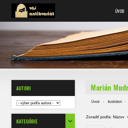
ÚVOD
Marián Mudr
AUTORI
Úvod
Ilustrátori
Zoradiť podľa:
Názov
KATEGÓRIE