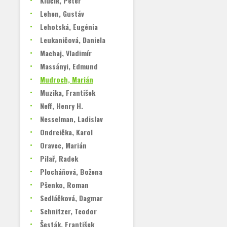
Klúčik, Peter
Lehen, Gustáv
Lehotská, Eugénia
Leukaničová, Daniela
Machaj, Vladimír
Massányi, Edmund
Mudroch, Marián
Muzika, František
Neff, Henry H.
Nesselman, Ladislav
Ondreička, Karol
Oravec, Marián
Pilař, Radek
Plocháňová, Božena
Pšenko, Roman
Sedláčková, Dagmar
Schnitzer, Teodor
Šesták, František