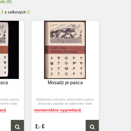
ade
(0)
- 2
z celkových
2
asca
Mosadz je pasca
ckého autora,
Detektívka známeho amerického autora,
eckeho sídla
ktorá nás zavedie do vidieckeho sídla
atníckej rodiny
posledného člena bohatej zlatníckej rodiny
aná
momentálne vypredaná
.
Mosadzovcov.
2,- €