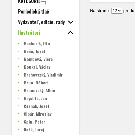
KATEGÓRIE─┐
Periodická tlač
Na stranu:
produk
Vydavateľ, edície, rady
Ilustrátori
Bachorík, Oto
Beňo, Jozef
Bombová, Viera
Boukal, Václav
Brehovszký, Vladimír
Brun, Róbert
Brunovský, Albín
Brychta, Ján
Cesnak, Jozef
Cipár, Miroslav
Cpin, Peter
Deák, Juraj