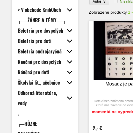
∨
Na skl
Autor
> V obchode KnihObeh
Zobrazené produkty
1 
┌──ŽÁNRE A TÉMY──┐
Beletria pre dospelých
Beletria pre deti
Beletria cudzojazyčná
Náučná pre dospelých
Náučná pre deti
Školská lit., učebnice
Mosadz je p
Odborná literatúra,
Detektívka známeho ameri
vedy
ktorá nás zavedie do vidi
posledného člena bohatej zl
momentálne vypred
.
Mosadzovcov
┌─RÔZNE
2,- €