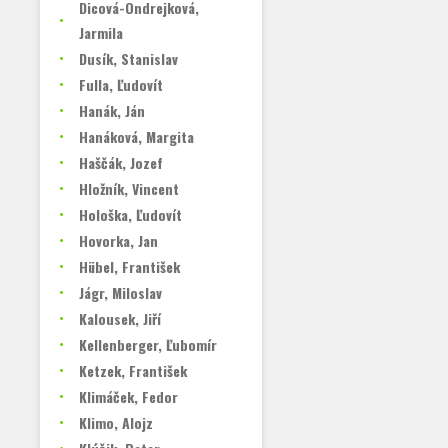
Dicová-Ondrejková,
Jarmila
Dusík, Stanislav
Fulla, Ľudovít
Hanák, Ján
Hanáková, Margita
Haščák, Jozef
Hložník, Vincent
Hološka, Ľudovít
Hovorka, Jan
Hübel, František
Jágr, Miloslav
Kalousek, Jiří
Kellenberger, Ľubomír
Ketzek, František
Klimáček, Fedor
Klimo, Alojz