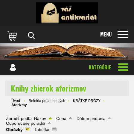
MENU
KATEGÓRIE
Knihy zbierok aforizmov
Úvod
Beletria pre dospelých
KRÁTKE PRÓZY
Aforizmy
Zoradiť podľa:
Názov
Cena
Dátum pridania
Odporúčané poradie
Obrázky
Tabuľka