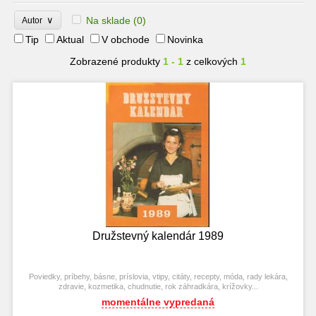
∨
Na sklade
(0)
Autor
Tip
Aktual
V obchode
Novinka
Zobrazené produkty
1 - 1
z celkových
1
Družstevný kalendár 1989
Poviedky, príbehy, básne, príslovia, vtipy, citáty, recepty, móda, rady lekára,
zdravie, kozmetika, chudnutie, rok záhradkára, krížovky...
momentálne vypredaná