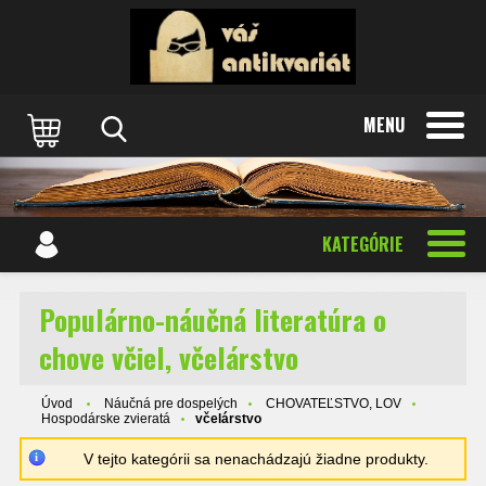
MENU
KATEGÓRIE
Populárno-náučná literatúra o
chove včiel, včelárstvo
Úvod
Náučná pre dospelých
CHOVATEĽSTVO, LOV
Hospodárske zvieratá
včelárstvo
V tejto kategórii sa nenachádzajú žiadne produkty.