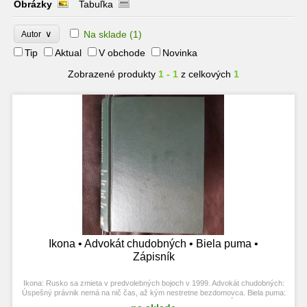
Obrázky
Tabuľka
∨
Na sklade
(1)
Autor
Tip
Aktual
V obchode
Novinka
Zobrazené produkty
1 - 1
z celkových
1
Ikona • Advokát chudobných • Biela puma •
Zápisník
Ikona: Rusko sa zmieta v predvolebných bojoch v 1999. Advokát chudobných:
Úspešný právnik nemá na nič čas, až kým nestretne bezdomovca. Biela puma:
V Kanade sa narodí vzácny exzemplár pumy. Zápisník: Sa zapĺňa spomienkami