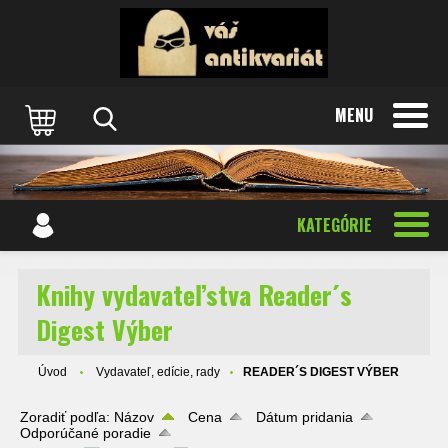
MENU
KATEGÓRIE
Knihy vydavateľstva Reader´s
Digest Výber
Úvod
Vydavateľ, edície, rady
READER´S DIGEST VÝBER
Zoradiť podľa:
Názov
Cena
Dátum pridania
Odporúčané poradie