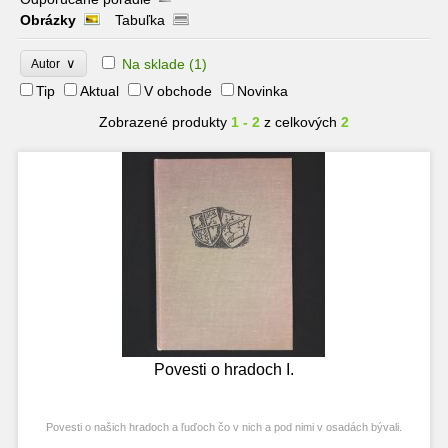
Obrázky
Tabuľka
∨
Na sklade
(1)
Autor
Tip
Aktual
V obchode
Novinka
Zobrazené produkty
1 - 2
z celkových
2
Povesti o hradoch I.
Povesti o našich hradoch a ľuďoch čo v nich a pod nimi v osadách bývali.