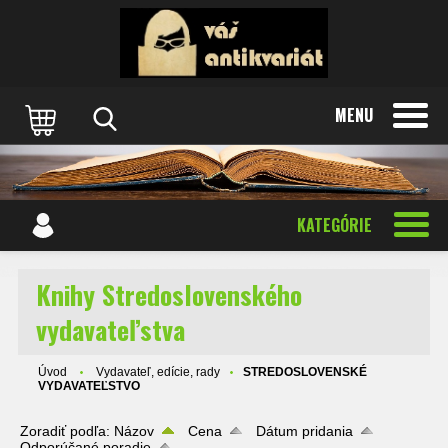
MENU
KATEGÓRIE
Knihy Stredoslovenského
vydavateľstva
Úvod
Vydavateľ, edície, rady
STREDOSLOVENSKÉ
VYDAVATEĽSTVO
Zoradiť podľa:
Názov
Cena
Dátum pridania
Odporúčané poradie