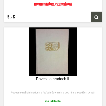
momentálne vypredaná
5,- €
Povesti o hradoch II.
Povesti o našich hradoch a ľuďoch čo v nich a pod nimi v osadách bývali.
na sklade