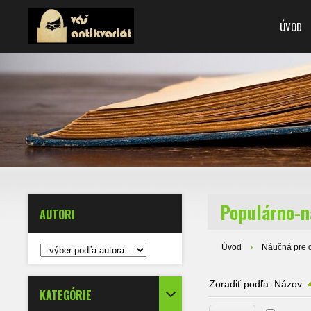
ÚVOD
Populárno-ná
AUTORI
Úvod
Náučná pre d
Zoradiť podľa:
Názov
KATEGÓRIE