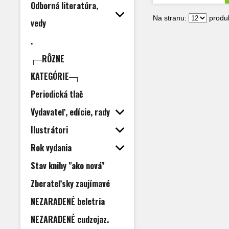
Odborná literatúra,
Na stranu:
produk
vedy
.
┌─RÔZNE
KATEGÓRIE─┐
Periodická tlač
Vydavateľ, edície, rady
Ilustrátori
Rok vydania
Stav knihy "ako nová"
Zberateľsky zaujímavé
NEZARADENÉ beletria
NEZARADENÉ cudzojaz.