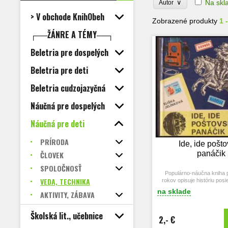
∨
Na skl
Autor
> V obchode KnihObeh
Zobrazené produkty
1 
┌──ŽÁNRE A TÉMY──┐
Beletria pre dospelých
Beletria pre deti
Beletria cudzojazyčná
Náučná pre dospelých
Náučná pre deti
PRÍRODA
Ide, ide pošt
panáčik
ČLOVEK
SPOLOČNOSŤ
Populárno-náučna kniha p
VEDA, TECHNIKA
rokov opisuje históriu posi
rôznych formác
na sklade
AKTIVITY, ZÁBAVA
Školská lit., učebnice
2,- €