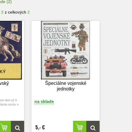
ade
(2)
- 2
z celkových
2
ovský
Špeciálne vojenské
jednotky
re deti od 9
na sklade
elania správ v
h.
5,- €