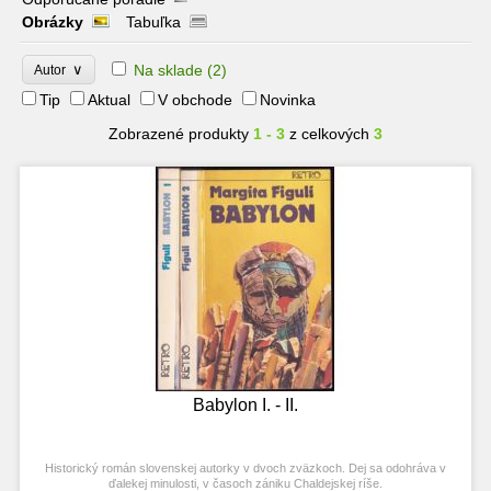
Obrázky
Tabuľka
∨
Na sklade
(2)
Autor
Tip
Aktual
V obchode
Novinka
Zobrazené produkty
1 - 3
z celkových
3
Babylon I. - II.
Historický román slovenskej autorky v dvoch zväzkoch. Dej sa odohráva v
ďalekej minulosti, v časoch zániku Chaldejskej ríše.