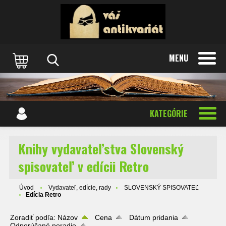
MENU
KATEGÓRIE
Knihy vydavateľstva Slovenský
spisovateľ v edícii Retro
Úvod
Vydavateľ, edície, rady
SLOVENSKÝ SPISOVATEĽ
Edícia Retro
Zoradiť podľa:
Názov
Cena
Dátum pridania
Odporúčané poradie