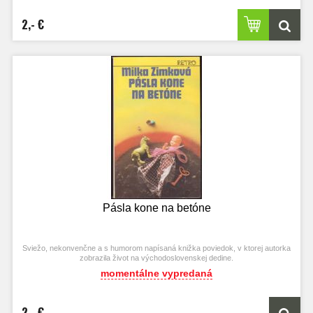
2,- €
Pásla kone na betóne
Sviežo, nekonvenčne a s humorom napísaná knižka poviedok, v ktorej autorka
zobrazila život na východoslovenskej dedine.
momentálne vypredaná
2,- €