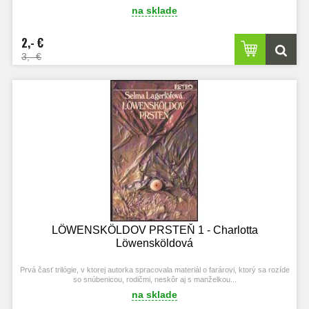
na sklade
2,- €
3,- €
LÖWENSKÖLDOV PRSTEŇ 1 - Charlotta
Löwensköldová
Prvá časť trilógie, v ktorej autorka spracovala materiál o farárovi, ktorý sa rozíde
so snúbenicou, rodičmi, neskôr aj s manželkou...
na sklade