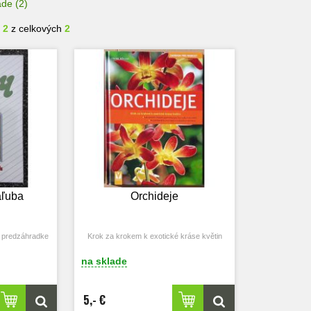
ade
(2)
- 2
z celkových
2
áľuba
Orchideje
v predzáhradke
Krok za krokem k exotické kráse květin
na sklade
5,- €