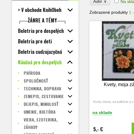
∨
Na skl
Autor
> V obchode KnihObeh
Zobrazené produkty
1 
┌──ŽÁNRE A TÉMY──┐
Beletria pre dospelých
Beletria pre deti
Beletria cudzojazyčná
Náučná pre dospelých
PRÍRODA
SPOLOČNOSŤ
Kvety, moja z
TECHNIKA, DOPRAVA
ZEMEPIS, CESTOVANIE
Kvety doma, na balkóne a 
DEJEPIS, MINULOSŤ
UMENIE, KULTÚRA
na sklade
VIERA, EZOTERIKA,
ZÁHADY
5,- €