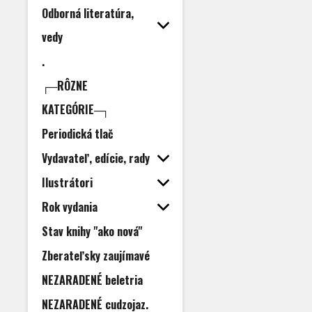
Odborná literatúra,
vedy
.
┌─RÔZNE
KATEGÓRIE─┐
Periodická tlač
Vydavateľ, edície, rady
Ilustrátori
Rok vydania
Stav knihy "ako nová"
Zberateľsky zaujímavé
NEZARADENÉ beletria
NEZARADENÉ cudzojaz.