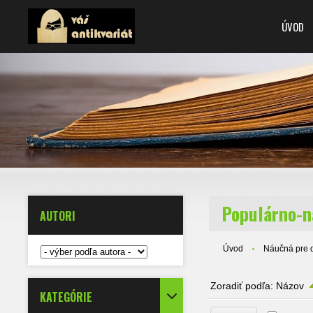
ÚVOD
Populárno-ná
AUTORI
Úvod
Náučná pre 
Zoradiť podľa:
Názov
KATEGÓRIE