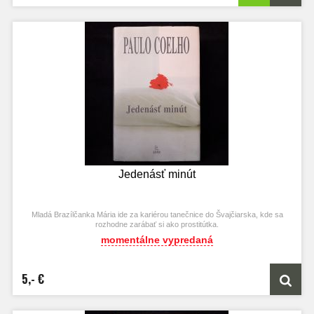
Jedenásť minút
Mladá Brazílčanka Mária ide za kariérou tanečnice do Švajčiarska, kde sa
rozhodne zarábať si ako prostitútka.
momentálne vypredaná
5,- €