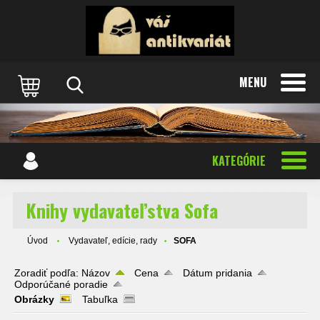
MENU
KATEGÓRIE
Knihy vydavateľstva Sofa
Úvod
Vydavateľ, edície, rady
SOFA
Zoradiť podľa:
Názov
Cena
Dátum pridania
Odporúčané poradie
Obrázky
Tabuľka