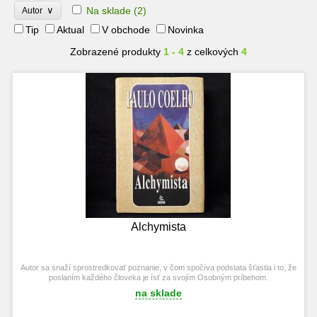
∨
Na sklade
(2)
Autor
Tip
Aktual
V obchode
Novinka
Zobrazené produkty
1 - 4
z celkových
4
Alchymista
Autor sa snaží sprostredkovať poznanie, v čom spočíva podstata šťastia i to, že
poslaním každého človeka je ísť za svojím Osobným príbehom.
na sklade