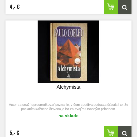
4,- €
Alchymista
Autor sa snaží sprostredkovať poznanie, v čom spočíva podstata šťastia i to, že
poslaním každého človeka je ísť za svojím Osobným príbehom.
na sklade
5,- €