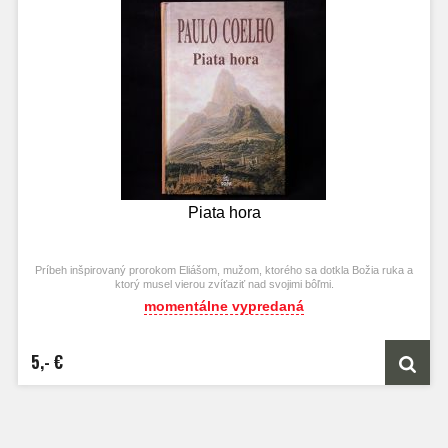
Piata hora
Príbeh inšpirovaný prorokom Eliášom, mužom, ktorého sa dotkla Božia ruka a
ktorý musel vierou zvíťaziť nad svojimi bôľmi.
momentálne vypredaná
5,- €