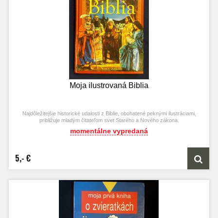
Moja ilustrovaná Biblia
Najdôležitejšie historické udalosti z Biblie, obohatené peknými ilustráciami,
približuje mladým čitateľom svet Starého a Nového zákona.
momentálne vypredaná
5,- €