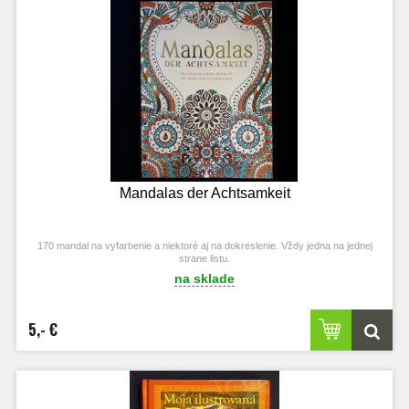
Mandalas der Achtsamkeit
170 mandal na vyfarbenie a niektoré aj na dokreslenie. Vždy jedna na jednej
strane listu.
na sklade
5,- €