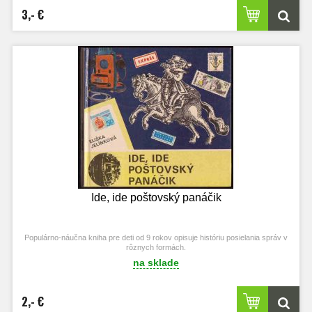
3,- €
Ide, ide poštovský panáčik
Populárno-náučna kniha pre deti od 9 rokov opisuje históriu posielania správ v
rôznych formách.
na sklade
2,- €