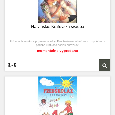
Na vlásku: Kráľovská svadba
Požiadanie o ruku a príprava svadby, Plne ilustrovaná knižka s rozprávkou v
podobe krátkeho popisu obrázkov.
momentálne vypredaná
3,- €