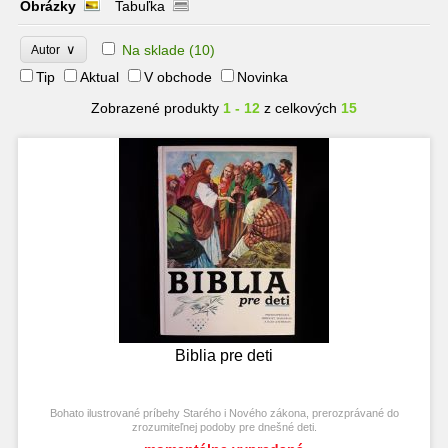
Obrázky
Tabuľka
∨
Na sklade
(10)
Autor
Tip
Aktual
V obchode
Novinka
Zobrazené produkty
1 - 12
z celkových
15
Biblia pre deti
Bohato ilustrované príbehy Starého i Nového zákona, prerozprávané do
zrozumiteľnej podoby pre dnešné deti.