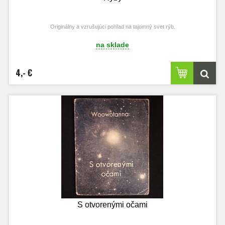
Originálny a vzrušujúci pohľad na tajomný svet rýb.
na sklade
4,- €
S otvorenými očami