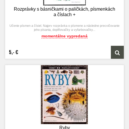
Rozprávky s básničkami o paličkách, písmenkách
a číslach +
Učenie písmen a čísiel. Najprv rozprávka o písmene a následne precvičovanie
jeho písania, doplňovačky a vyfarbovačky...
momentálne vypredaná
5,- €
Ryby