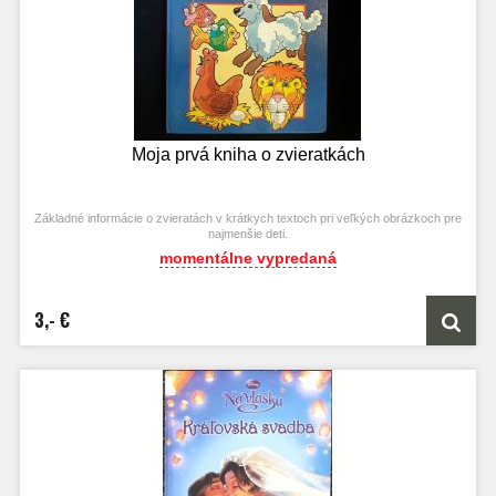
Moja prvá kniha o zvieratkách
Základné informácie o zvieratách v krátkych textoch pri veľkých obrázkoch pre
najmenšie deti.
momentálne vypredaná
3,- €