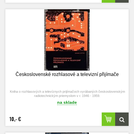
Československé rozhlasové a televizní přijímače
Kniha o rozhlasových a televíznych prijímačoch vyrábaných československým
radiotechnickým priemyslom v r. 1946 - 1959.
na sklade
10,- €