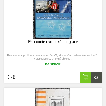
Ekonomie evropské integrace
Renomované publikace dává studentům VŠ, ekonomům, politologům, novinářům
k dispozici srozumitelný přehled...
na sklade
6,- €