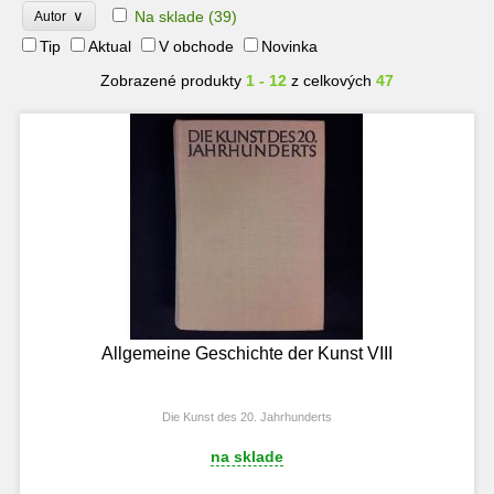
∨
Na sklade
(39)
Autor
Tip
Aktual
V obchode
Novinka
Zobrazené produkty
1 - 12
z celkových
47
Allgemeine Geschichte der Kunst VIII
Die Kunst des 20. Jahrhunderts
na sklade