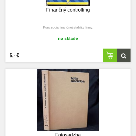
Finančný controlling
Koncepcia finančnej stability firmy.
na sklade
6,- €
Fotosadzba