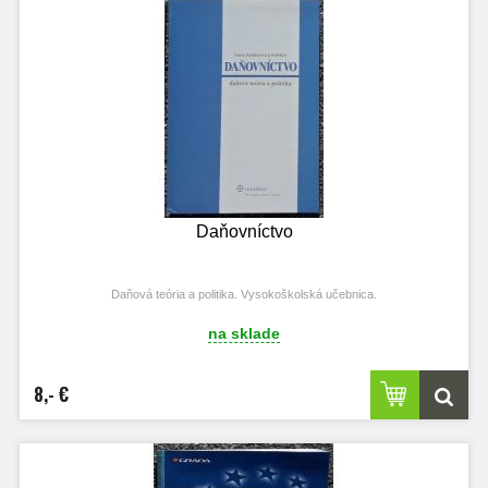
Daňovníctvo
Daňová teória a politika. Vysokoškolská učebnica.
na sklade
8,- €