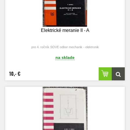
Elektrické meranie II - A
pre 4. ročník SOVE odbor mechanik - elektronik
na sklade
10,- €