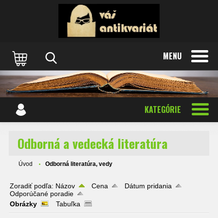
MENU
KATEGÓRIE
Odborná a vedecká literatúra
Úvod
Odborná literatúra, vedy
Zoradiť podľa:
Názov
Cena
Dátum pridania
Odporúčané poradie
Obrázky
Tabuľka