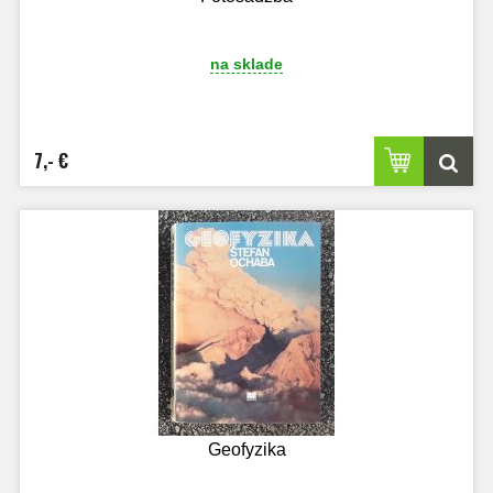
na sklade
7,- €
Geofyzika