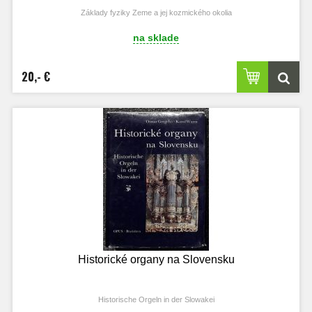
Základy fyziky Zeme a jej kozmického okolia
na sklade
20,- €
Historické organy na Slovensku
Historische Orgeln in der Slowakei