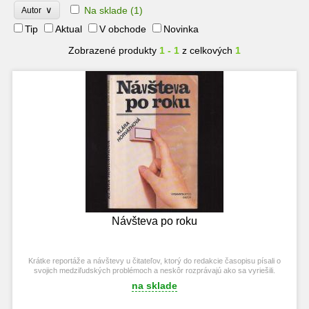
∨
Na sklade
(1)
Autor
Tip
Aktual
V obchode
Novinka
Zobrazené produkty
1 - 1
z celkových
1
Návšteva po roku
Krátke reportáže a návštevy u čitateľov, ktorý do redakcie časopisu písali o
svojich medziľudských problémoch a neskôr rozprávajú ako sa vyriešili.
na sklade