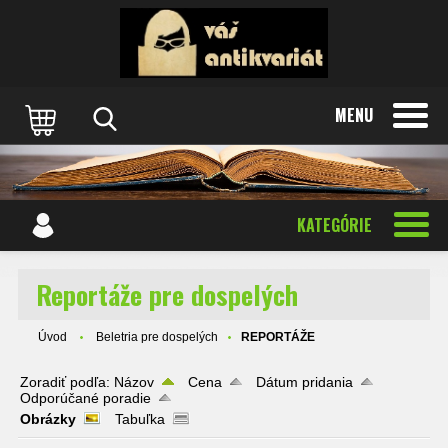
MENU
KATEGÓRIE
Reportáže pre dospelých
Úvod
Beletria pre dospelých
REPORTÁŽE
Zoradiť podľa:
Názov
Cena
Dátum pridania
Odporúčané poradie
Obrázky
Tabuľka