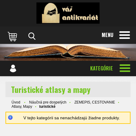
MENU
KATEGÓRIE
Turistické atlasy a mapy
Úvod
Náučná pre dospelých
ZEMEPIS, CESTOVANIE
Atlasy, Mapy
turistické
V tejto kategórii sa nenachádzajú žiadne produkty.