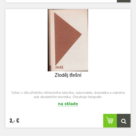
Zloděj třešní
Výbor z díla předního německého básníka, spisovatele, dramatika a zejména
pak divadelního teoretika. Obsahuje fotografie.
na sklade
3,- €