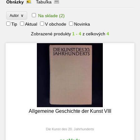
Obrázky
Tabuľka
∨
Na sklade
(2)
Autor
Tip
Aktual
V obchode
Novinka
Zobrazené produkty
1 - 4
z celkových
4
Allgemeine Geschichte der Kunst VIII
Die Kunst des 20. Jahrhunderts