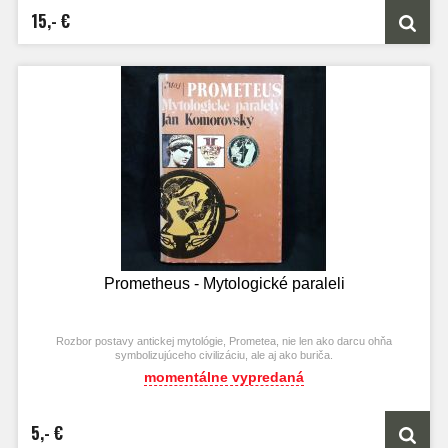
15,- €
Prometheus - Mytologické paraleli
Rozbor postavy antickej mytológie, Prometea, nie len ako darcu ohňa
symbolizujúceho civilizáciu, ale aj ako buriča.
momentálne vypredaná
5,- €