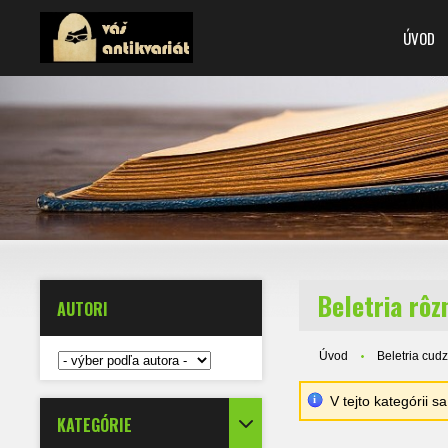
ÚVOD
Beletria rô
AUTORI
Úvod
Beletria cud
V tejto kategórii 
KATEGÓRIE