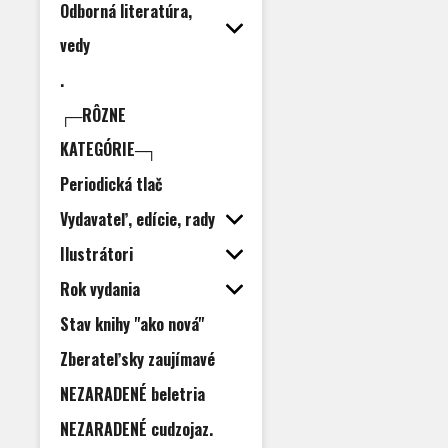
Odborná literatúra,
vedy
.
┌─RÔZNE
KATEGÓRIE─┐
Periodická tlač
Vydavateľ, edície, rady
Ilustrátori
Rok vydania
Stav knihy "ako nová"
Zberateľsky zaujímavé
NEZARADENÉ beletria
NEZARADENÉ cudzojaz.