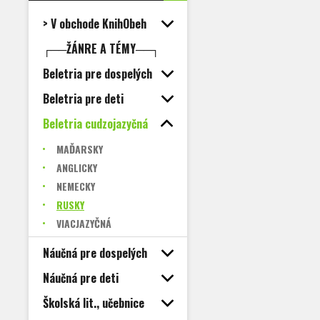
> V obchode KnihObeh
┌──ŽÁNRE A TÉMY──┐
Beletria pre dospelých
Beletria pre deti
Beletria cudzojazyčná
MAĎARSKY
ANGLICKY
NEMECKY
RUSKY
VIACJAZYČNÁ
Náučná pre dospelých
Náučná pre deti
Školská lit., učebnice