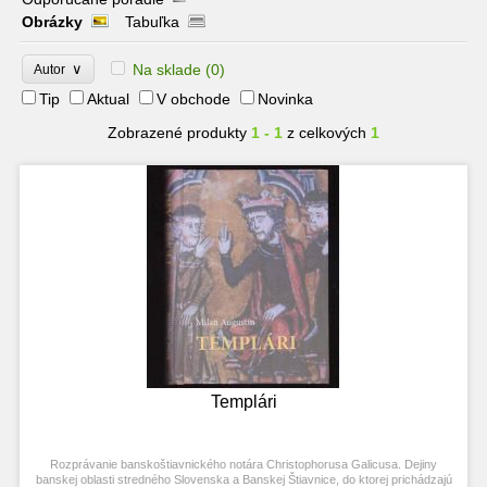
Obrázky
Tabuľka
∨
Na sklade
(0)
Autor
Tip
Aktual
V obchode
Novinka
Zobrazené produkty
1 - 1
z celkových
1
Templári
Rozprávanie banskoštiavnického notára Christophorusa Galicusa. Dejiny
banskej oblasti stredného Slovenska a Banskej Štiavnice, do ktorej prichádzajú