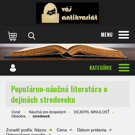
MENU
KATEGÓRIE
Populárno-náučná literatúra o
dejinách stredoveku
Úvod
Náučná pre dospelých
DEJEPIS, MINULOSŤ
Obdobia
stredovek
Zoradiť podľa:
Názov
Cena
Dátum pridania
Odporúčané poradie