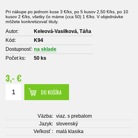
Pri nákupe po jednom kuse 3 €/ks, po 5 kusov 2,50 €/ks, po 10
kusov 2 €/ks, všetky čo máme (cca 50) 1 €/ks. V objednávke
môžete konkretizovať tituly.
Autor:
Keleová-Vasilková, Táňa
Kód:
K94
Dostupnosť:
na sklade
Počet ks:
50
ks
3,- €
DO KOŠÍKA
Väzba:
viaz. s prebalom
Jazyk:
slovenský
Veľkosť :
malá klasika