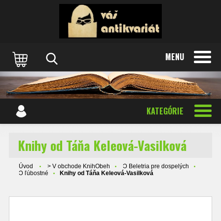
MENU
KATEGÓRIE
Knihy od Táňa Keleová-Vasilková
Úvod
> V obchode KnihObeh
Ɔ Beletria pre dospelých
Ɔ ľúbostné
Knihy od Táňa Keleová-Vasilková