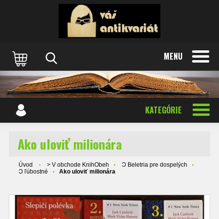
MENU
KATEGÓRIE
Ako uloviť milionára
Úvod
> V obchode KnihObeh
Ɔ Beletria pre dospelých
Ɔ ľúbostné
Ako uloviť milionára