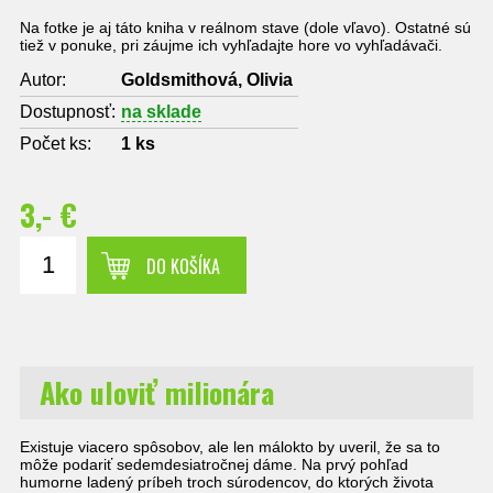
Na fotke je aj táto kniha v reálnom stave (dole vľavo). Ostatné sú
tiež v ponuke, pri záujme ich vyhľadajte hore vo vyhľadávači.
Autor:
Goldsmithová, Olivia
Dostupnosť:
na sklade
Počet ks:
1
ks
3,- €
DO KOŠÍKA
Ako uloviť milionára
Existuje viacero spôsobov, ale len málokto by uveril, že sa to
môže podariť sedemdesiatročnej dáme. Na prvý pohľad
humorne ladený príbeh troch súrodencov, do ktorých života