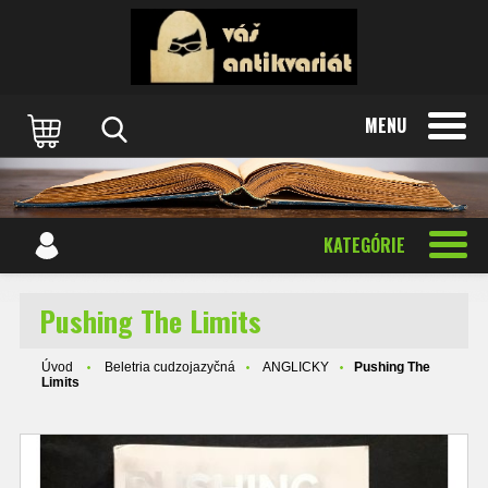
MENU
KATEGÓRIE
Pushing The Limits
Úvod
Beletria cudzojazyčná
ANGLICKY
Pushing The
Limits