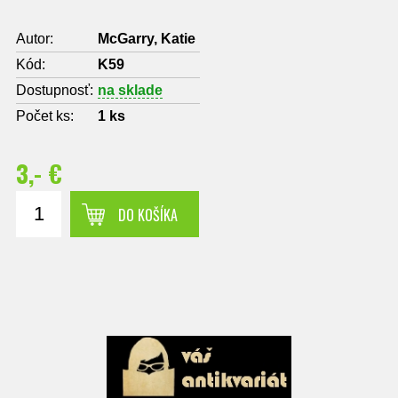
Autor:
McGarry, Katie
Kód:
K59
Dostupnosť:
na sklade
Počet ks:
1
ks
3,- €
DO KOŠÍKA