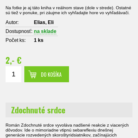
Na fotke je aj táto kniha v reálnom stave (dole v strede). Ostatné
sú tiež v ponuke, pri záujme ich vyhľadajte hore vo vyhľadávači.
Autor:
Elias, Eli
Dostupnosť:
na sklade
Počet ks:
1
ks
2,- €
DO KOŠÍKA
Zdochnuté srdce
Román Zdochnuté srdce vyvoláva nadšené reakcie z viacerých
dôvodov. Ide o mimoriadne vtipnú sebareflexiu dnešnej
generácie rozvedených skoroštyridsiatnikov, začínajúcich