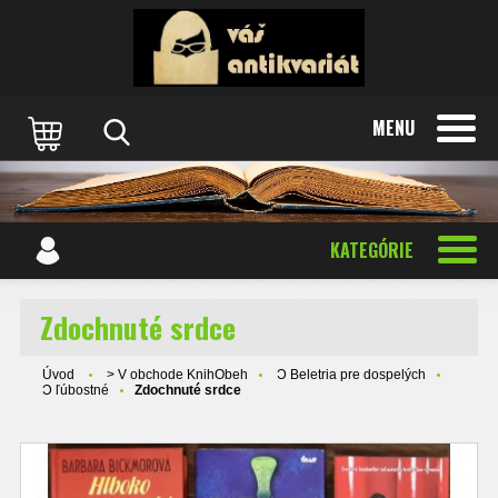
MENU
KATEGÓRIE
Zdochnuté srdce
Úvod
> V obchode KnihObeh
Ɔ Beletria pre dospelých
Ɔ ľúbostné
Zdochnuté srdce