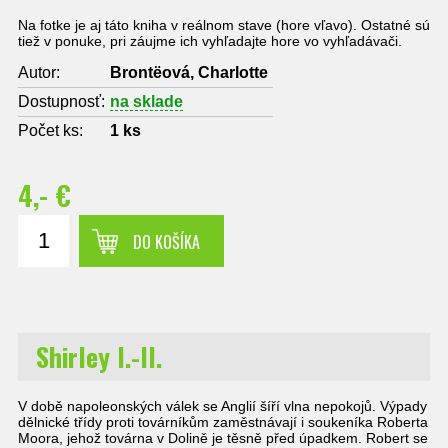
Na fotke je aj táto kniha v reálnom stave (hore vľavo). Ostatné sú
tiež v ponuke, pri záujme ich vyhľadajte hore vo vyhľadávači.
Autor:
Brontëová, Charlotte
Dostupnosť:
na sklade
Počet ks:
1
ks
4,- €
DO KOŠÍKA
Shirley I.-II.
V době napoleonských válek se Anglií šíří vlna nepokojů. Výpady
dělnické třídy proti továrníkům zaměstnávají i soukeníka Roberta
Moora, jehož továrna v Dolině je těsně před úpadkem. Robert se