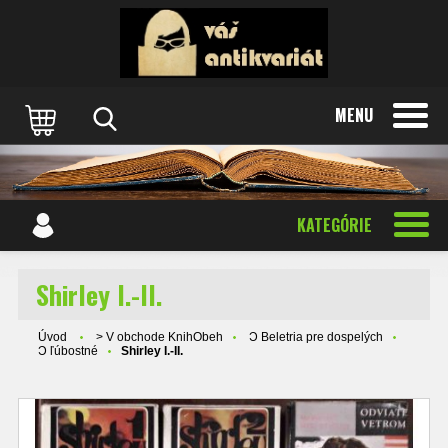
MENU
KATEGÓRIE
Shirley I.-II.
Úvod
> V obchode KnihObeh
Ɔ Beletria pre dospelých
Ɔ ľúbostné
Shirley I.-II.