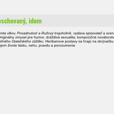
eschovaný, idem
imita vlkov, Posadnutosť a Ružový trojuholník
, vydáva spisovateľ a sce
iginálny zmysel pre humor, dráždivá sexualita, kompozičné novátorstvo
ného čitateľského zážitku. Heribanove postavy sa hrajú na skrývačku. V
ojom živote lásku, nehu, pravdu a porozumenie.