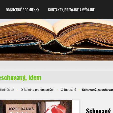
OBCHODNÉ PODMIENKY
KONTAKTY, PREDAJNE A VÝDAJNE
eschovaný, idem
 KnihObeh
Ɔ Beletria pre dospelých
Ɔ ľúbostné
Schovaný, neschovan
Schovaný,