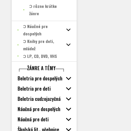
Ɔ rôzne krátke
žánre
Ɔ Náučné pre
dospelých
Ɔ Knihy pre deti,
mládež
Ɔ LP, CD, DVD, VHS
┌──ŽÁNRE A TÉMY──┐
Beletria pre dospelých
Beletria pre deti
Beletria cudzojazyčná
Náučná pre dospelých
Náučná pre deti
Školská lit., učebnice