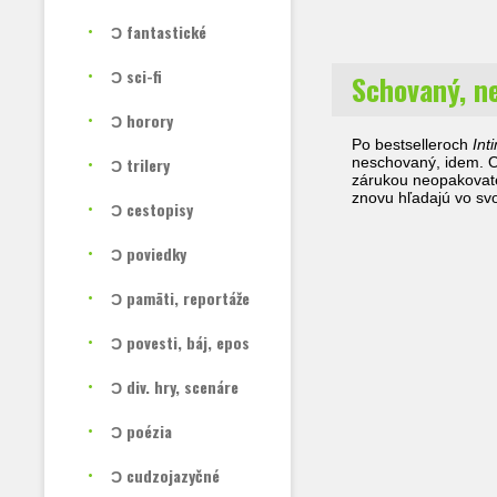
Ɔ fantastické
Ɔ sci-fi
Schovaný, n
Ɔ horory
Po bestselleroch
Int
Ɔ trilery
neschovaný, idem. Or
zárukou neopakovateľ
znovu hľadajú vo sv
Ɔ cestopisy
Ɔ poviedky
Ɔ pamäti, reportáže
Ɔ povesti, báj, epos
Ɔ div. hry, scenáre
Ɔ poézia
Ɔ cudzojazyčné