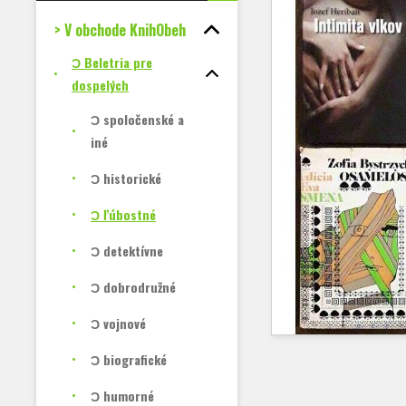
> V obchode KnihObeh
Ɔ Beletria pre
dospelých
Ɔ spoločenské a
iné
Ɔ historické
Ɔ ľúbostné
Ɔ detektívne
Ɔ dobrodružné
Ɔ vojnové
Ɔ biografické
Ɔ humorné