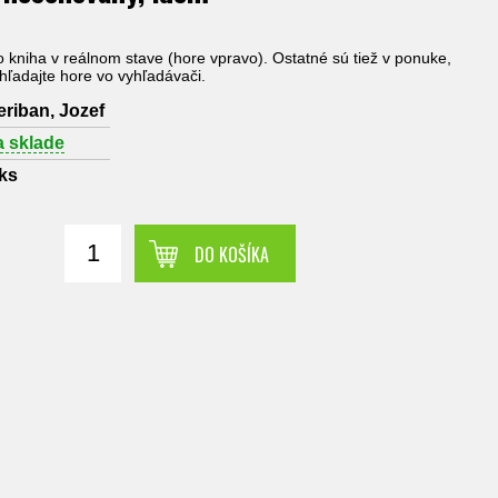
to kniha v reálnom stave (hore vpravo). Ostatné sú tiež v ponuke,
yhľadajte hore vo vyhľadávači.
eriban, Jozef
a sklade
ks
DO KOŠÍKA