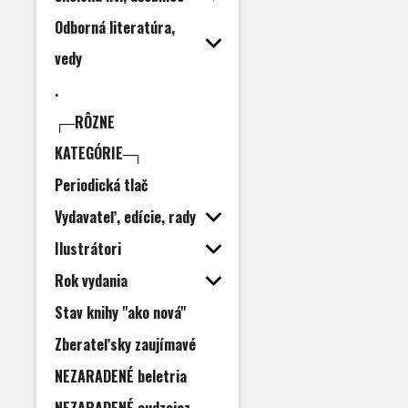
Odborná literatúra,
vedy
.
┌─RÔZNE
KATEGÓRIE─┐
Periodická tlač
Vydavateľ, edície, rady
Ilustrátori
Rok vydania
Stav knihy "ako nová"
Zberateľsky zaujímavé
NEZARADENÉ beletria