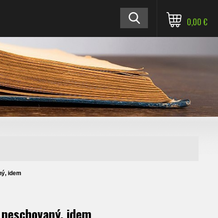
0,00 €
ý, idem
 neschovaný, idem