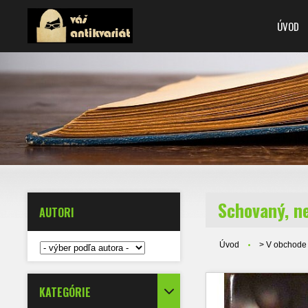
ÚVOD
Schovaný, n
AUTORI
Úvod
> V obchode
KATEGÓRIE