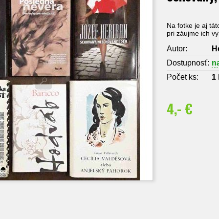
Na fotke je aj tá
pri záujme ich v
Autor:
H
Dostupnosť:
n
Počet ks:
1
4,- €