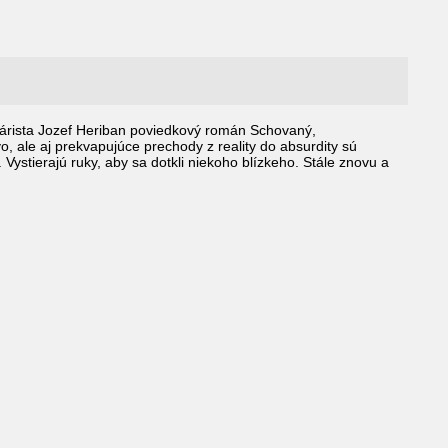
nárista Jozef Heriban poviedkový román Schovaný,
, ale aj prekvapujúce prechody z reality do absurdity sú
ystierajú ruky, aby sa dotkli niekoho blízkeho. Stále znovu a