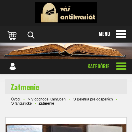
MENU
KATEGÓRIE
Zatmenie
Úvod
> V obchode KnihObeh
Ɔ Beletria pre dospelých
Ɔ fantastické
Zatmenie