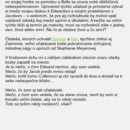
vo svojej honbe za pomstou a Bella sa znova ocitá obkľúčená
nebezpečenstvom. Uprostred týchto udalostí je prinútená vybrať
si medzi svojou láskou k Edwardovi a svojím priateľstvom s
Jacobom – s vedomím, že pre jej rozhodnutie by mohol opäť
vzplanúť odveký boj medzi upírmi a vlkolakmi. A keďže sa veľmi
rýchlo blíži aj termín jej maturity, musí sa rozhodnúť ešte v jednej
veci: život alebo smrť. Ale čo je vlastne život a čo smrť?
Čitatelia, ktorých uchvátil
Súmrak
a
Nov
, dychtivo zhltnú aj
Zatmenie
, veľmi očakávané tretie pokračovanie strhujúcej
milostnej ságy o upíroch od Stephenie Meyerovej.
V hrobovom tichu mi s náhlym zábleskom intuície zrazu všetky
kúsky zapadli na miesto.
Je tu niečo, o čom Edward nechce, aby som vedela.
Niečo, čo by Jacob predo mnou netajil.
Niečo, kvôli čomu Cullenovci aj vlci vyrazili do lesa a dostali sa k
sebe nebezpečne blízko...
Niečo, čo som aj tak očakávala.
Niečo, o čom som vedela, že sa stane znova, nech by som si
hocako veľmi želala, aby sa to nikdy nestalo.
Toto sa tuším nikdy neskončí, však?