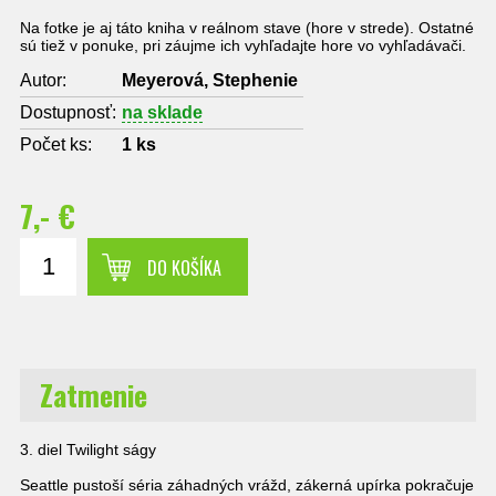
Na fotke je aj táto kniha v reálnom stave (hore v strede). Ostatné
sú tiež v ponuke, pri záujme ich vyhľadajte hore vo vyhľadávači.
Autor:
Meyerová, Stephenie
Dostupnosť:
na sklade
Počet ks:
1
ks
7,- €
DO KOŠÍKA
Zatmenie
3. diel Twilight ságy
Seattle pustoší séria záhadných vrážd, zákerná upírka pokračuje