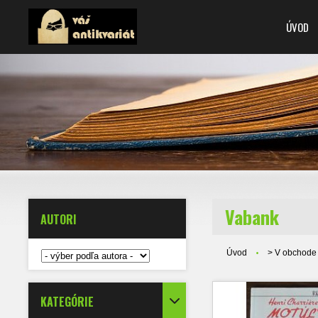
ÚVOD
Vabank
AUTORI
Úvod
> V obchode
KATEGÓRIE