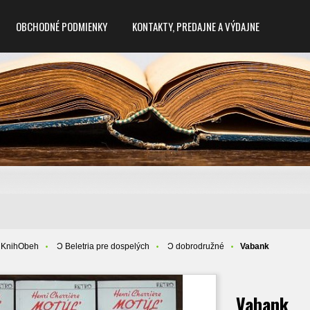
OBCHODNÉ PODMIENKY
KONTAKTY, PREDAJNE A VÝDAJNE
 KnihObeh
Ɔ Beletria pre dospelých
Ɔ dobrodružné
Vabank
Vabank