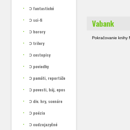
Ɔ fantastické
Ɔ sci-fi
Vabank
Ɔ horory
Pokračovanie knihy 
Ɔ trilery
Ɔ cestopisy
Ɔ poviedky
Ɔ pamäti, reportáže
Ɔ povesti, báj, epos
Ɔ div. hry, scenáre
Ɔ poézia
Ɔ cudzojazyčné