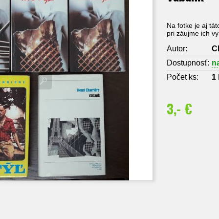
Na fotke je aj tá
pri záujme ich v
Autor:
C
Dostupnosť:
n
Počet ks:
1
3,- €