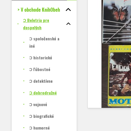
> V obchode KnihObeh
Ɔ Beletria pre
dospelých
Ɔ spoločenské a
iné
Ɔ historické
Ɔ ľúbostné
Ɔ detektívne
Ɔ dobrodružné
Ɔ vojnové
Ɔ biografické
Ɔ humorné