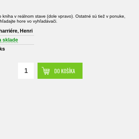
to kniha v reálnom stave (dole vpravo). Ostatné sú tiež v ponuke,
yhľadajte hore vo vyhľadávači.
harriére, Henri
a sklade
ks
DO KOŠÍKA