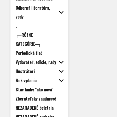
Odborná literatúra,
vedy
.
┌─RÔZNE
KATEGÓRIE─┐
Periodická tlač
Vydavateľ, edície, rady
Ilustrátori
Rok vydania
Stav knihy "ako nová"
Zberateľsky zaujímavé
NEZARADENÉ beletria