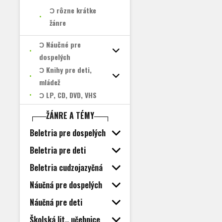
Ɔ rôzne krátke
žánre
Ɔ Náučné pre
dospelých
Ɔ Knihy pre deti,
mládež
Ɔ LP, CD, DVD, VHS
┌──ŽÁNRE A TÉMY──┐
Beletria pre dospelých
Beletria pre deti
Beletria cudzojazyčná
Náučná pre dospelých
Náučná pre deti
Školská lit., učebnice